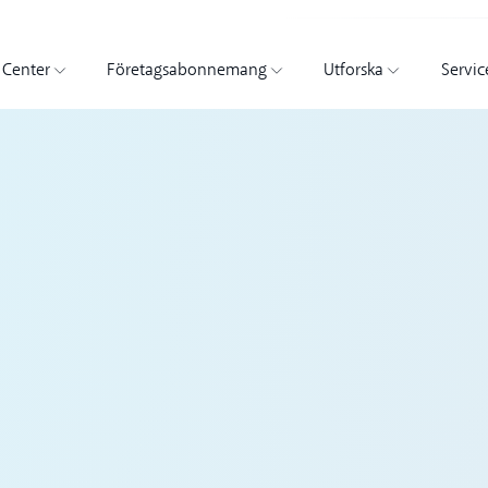
 Center
Företagsabonnemang
Utforska
Servic