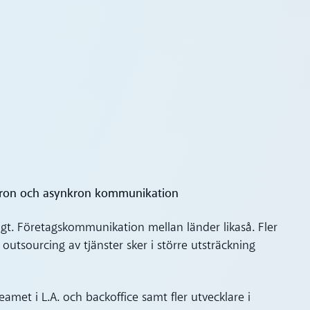
ynkron och asynkron kommunikation
igt. Företagskommunikation mellan länder likaså. Fler
outsourcing av tjänster sker i större utsträckning
teamet i L.A. och backoffice samt fler utvecklare i