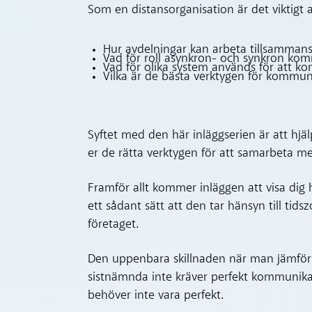
Som en distansorganisation är det viktigt 
Hur avdelningar kan arbeta tillsammans t
Vad för roll asynkron- och synkron ko
Vad för olika system används för att 
Vilka är de bästa verktygen för kommun
Syftet med den här inläggserien är att hjä
er de rätta verktygen för att samarbeta mer
Framför allt kommer inläggen att visa dig
ett sådant sätt att den tar hänsyn till tid
företaget.
Den uppenbara skillnaden när man jämför a
sistnämnda inte kräver perfekt kommunikati
behöver inte vara perfekt.