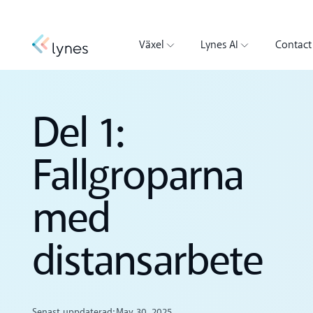
Växel
Lynes AI
Contact
Del 1:
Fallgroparna
med
distansarbete
Senast uppdaterad:
May 30, 2025