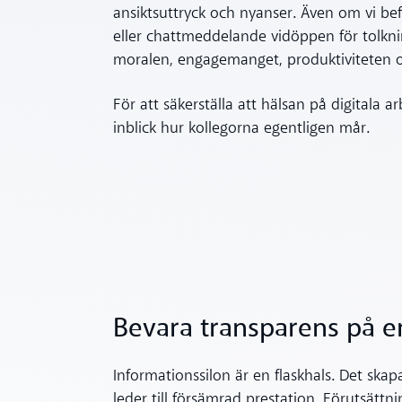
ansiktsuttryck och nyanser. Även om vi be
eller chattmeddelande vidöppen för tolknin
moralen, engagemanget, produktiviteten 
För att säkerställa att hälsan på digitala 
inblick hur kollegorna egentligen mår.
Bevara transparens på en
Informationssilon är en flaskhals. Det ska
leder till försämrad prestation. Förutsättn