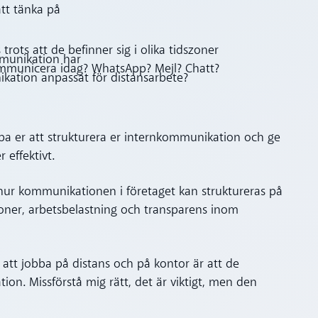
att tänka på
rots att de befinner sig i olika tidszoner
mmunikation har
kommunicera idag? WhatsApp? Mejl? Chatt?
ikation anpassat för distansarbete?
lpa er att strukturera er internkommunikation och ge
 effektivt.
 hur kommunikationen i företaget kan struktureras på
szoner, arbetsbelastning och transparens inom
tt jobba på distans och på kontor är att de
on. Missförstå mig rätt, det är viktigt, men den