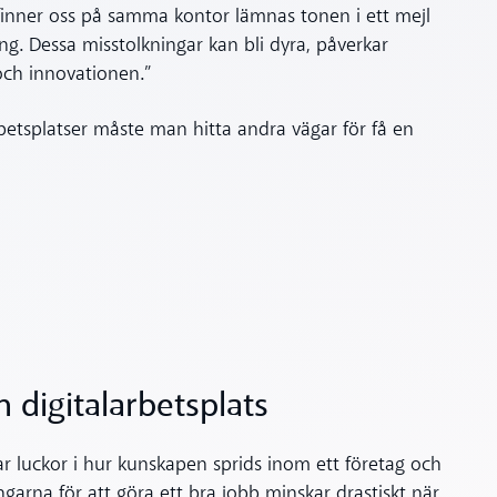
finner oss på samma kontor lämnas tonen i ett mejl
g. Dessa misstolkningar kan bli dyra, påverkar
och innovationen.”
arbetsplatser måste man hitta andra vägar för få en
 digitalarbetsplats
par luckor i hur kunskapen sprids inom ett företag och
ingarna för att göra ett bra jobb minskar drastiskt när