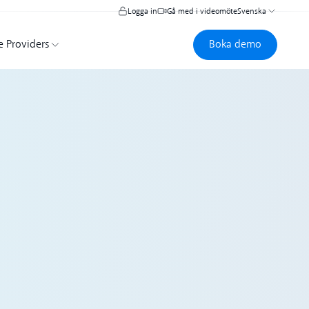
Logga in
Gå med i videomöte
Svenska
Boka demo
Boka demo
e Providers