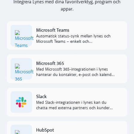
Integrera Lynes med dina favoritverktyg, program och
appar.
Microsoft Teams
Microsoft Teams
Automatisk status-synk mellan lynes och
Microsoft Teams – enkelt och
kostnadseffektivt.
Microsoft 365
Microsoft 365
Med Microsoft 365-integrationen i lynes
hanterar du kontakter, e-post och kalender
utan att lämna appen. Allt är automatiskt
synkat för en mer effektiv arbetsdag.
Read more
Slack
Med Slack-integrationen i lynes kan du
chatta med externa partners och kunder
direkt, utan appbyten. All kommunikation
sker sömlöst mellan systemen.
Read more
HubSpot