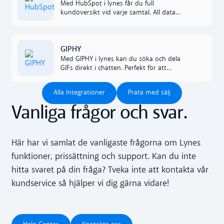
Med HubSpot i lynes får du full
kundöversikt vid varje samtal. All data
loggas automatiskt och synkas mellan
systemen för smidigare uppföljning och
bättre service.
Read more
GIPHY
Med GIPHY i lynes kan du söka och dela
GIFs direkt i chatten. Perfekt för att
förstärka budskap, skapa energi i teamet
Alla Integrationer
Prata med sälj
och göra konversationerna mer levande.‍
Alla Integrationer
Prata med sälj
Vanliga frågor och svar.
Här har vi samlat de vanligaste frågorna om Lynes
funktioner, prissättning och support. Kan du inte
hitta svaret på din fråga? Tveka inte att kontakta vår
kundservice så hjälper vi dig gärna vidare!
Help Center
Kontakta oss