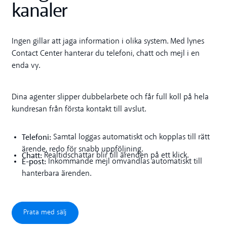
kanaler
Ingen gillar att jaga information i olika system. Med lynes
Contact Center hanterar du telefoni, chatt och mejl i en
enda vy.
Dina agenter slipper dubbelarbete och får full koll på hela
kundresan från första kontakt till avslut.
Telefoni:
Samtal loggas automatiskt och kopplas till rätt
ärende, redo för snabb uppföljning.
Chatt:
Realtidschattar blir till ärenden på ett klick.
E-post:
Inkommande mejl omvandlas automatiskt till
hanterbara ärenden.
Prata med sälj
Prata med sälj