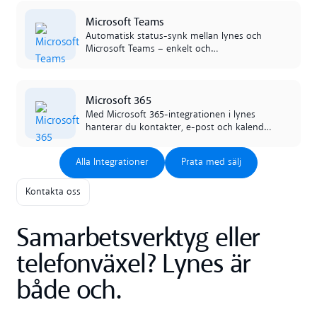
Read more
Microsoft Teams
Automatisk status-synk mellan lynes och
Microsoft Teams – enkelt och
kostnadseffektivt.
Read more
Microsoft 365
Med Microsoft 365-integrationen i lynes
hanterar du kontakter, e-post och kalender
utan att lämna appen. Allt är automatiskt
Alla Integrationer
Prata med sälj
synkat för en mer effektiv arbetsdag.
Alla Integrationer
Prata med sälj
Kontakta oss
Samarbetsverktyg eller
telefonväxel? Lynes är
både och.