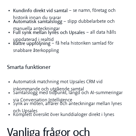
Kundinfo direkt vid samtal
– se namn, företag och
historik innan du svarar
Automatisk samtalslogg
– slipp dubbelarbete och
manuella anteckningar
Full synk mellan lynes och Upsales
– all data hålls
uppdaterad i realtid
Bättre uppföljning
– få hela historiken samlad för
snabbare återkoppling
Smarta funktioner
Automatisk matchning mot Upsales CRM vid
inkommande och utgående samtal
Samtalslogg med tidpunkt, längd och AI-summeringar
via Conversation Intelligence
Synk av möten, affärer och anteckningar mellan lynes
och Upsales
Komplett översikt över kunddialoger direkt i lynes
Vanliga frågor och