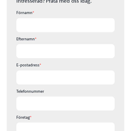
Intresserad? Prata med oss idag.
Förnamn
*
Efternamn
*
E-postadress
*
Telefonnummer
Företag
*