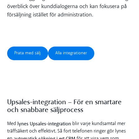
överblick över kunddialogerna och kan fokusera på
försäljning istället för administration.
Prata med sälj
Alla integrationer
Prata med sälj
Alla integrationer
Upsales-integration – För en smartare
och snabbare säljprocess
lynes Upsales-integration
Med
blir varje kundsamtal mer
träffsäkert och effektivt. Så fort telefonen ringer gör lynes
automatisk sökning i ert CRM
en
för att visa vem som