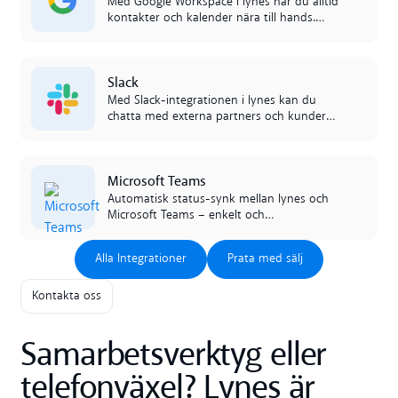
Med Google Workspace i lynes har du alltid
kontakter och kalender nära till hands.
Jobba effektivare utan att hoppa mellan
appar.
Read more
Slack
Med Slack-integrationen i lynes kan du
chatta med externa partners och kunder
direkt, utan appbyten. All kommunikation
sker sömlöst mellan systemen.
Read more
Microsoft Teams
Automatisk status-synk mellan lynes och
Microsoft Teams – enkelt och
kostnadseffektivt.
Alla Integrationer
Prata med sälj
Alla Integrationer
Prata med sälj
Kontakta oss
Samarbetsverktyg eller
telefonväxel? Lynes är