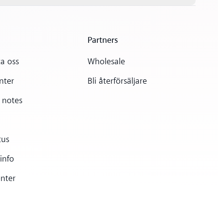
Partners
a oss
Wholesale
nter
Bli återförsäljare
 notes
tus
 info
enter