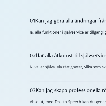
01
Kan jag göra alla ändringar fr
Toggle accordion
Ja, alla funktioner i självservice är tillgä
02
Har alla åtkomst till självservic
Toggle accordion
Ni väljer själva, via rättigheter, vilka som s
03
Kan jag skapa professionella r
Toggle accordion
Absolut, med Text to Speech kan du genere