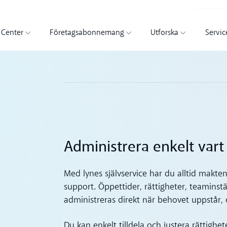
 Center
Företagsabonnemang
Utforska
Servic
Administrera enkelt vart
Med lynes självservice har du alltid makte
support. Öppettider, rättigheter, teaminst
administreras direkt när behovet uppstår, 
Du kan enkelt tilldela och justera rättighe