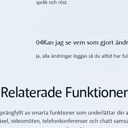
språk och röst.
04
Kan jag se vem som gjort ändri
Toggle accordion
Ja, alla ändringar loggas så du alltid har fu
Relaterade Funktioner
sprängfyllt av smarta funktioner som underlättar din 
äxel, videomöten, telefonkonferenser och chatt samsas