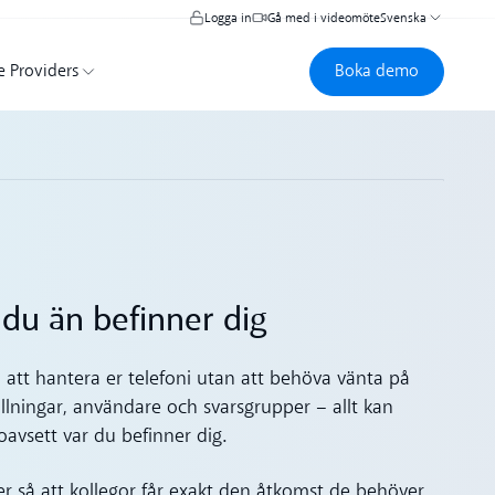
Logga in
Gå med i videomöte
Svenska
Boka demo
Boka demo
e Providers
 du än befinner dig
n att hantera er telefoni utan att behöva vänta på
ällningar, användare och svarsgrupper – allt kan
oavsett var du befinner dig.
ter så att kollegor får exakt den åtkomst de behöver,