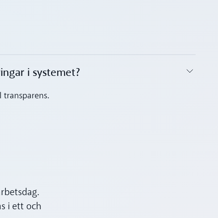
ngar i systemet?‍
ll transparens.
arbetsdag.
 i ett och