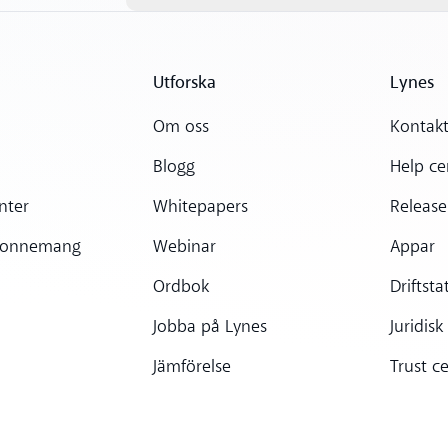
Utforska
Lynes
Om oss
Kontakt
Blogg
Help ce
nter
Whitepapers
Release
bonnemang
Webinar
Appar
Ordbok
Driftsta
Jobba på Lynes
Juridisk
Jämförelse
Trust c