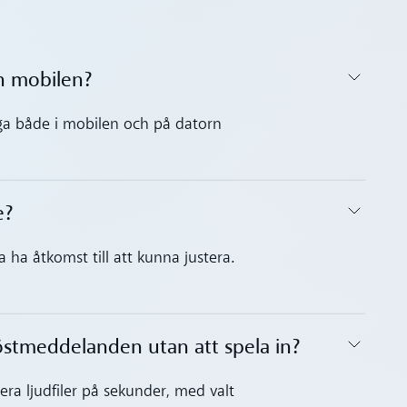
ån mobilen?
ngliga både i mobilen och på datorn
e?
ka ha åtkomst till att kunna justera.
östmeddelanden utan att spela in?‍
ra ljudfiler på sekunder, med valt