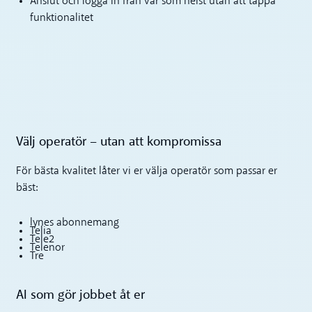
Anslut och logga in från var som helst utan att tappa
funktionalitet
Välj operatör – utan att kompromissa
För bästa kvalitet låter vi er välja operatör som passar er
bäst:
lynes abonnemang
Telia
Tele2
Telenor
Tre
AI som gör jobbet åt er