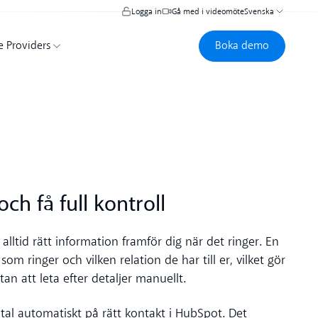
Logga in
Gå med i videomöte
Svenska
Boka demo
Boka demo
e Providers
ch få full kontroll
alltid rätt information framför dig när det ringer. En
m ringer och vilken relation de har till er, vilket gör
an att leta efter detaljer manuellt.
mtal automatiskt på rätt kontakt i HubSpot. Det