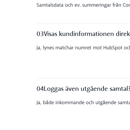
Toggle accordion
Samtalsdata och ev. summeringar från Conv
03
Visas kundinformationen dire
Toggle accordion
Ja, lynes matchar numret mot HubSpot och v
04
Loggas även utgående samtal?
Toggle accordion
Ja, både inkommande och utgående samtal