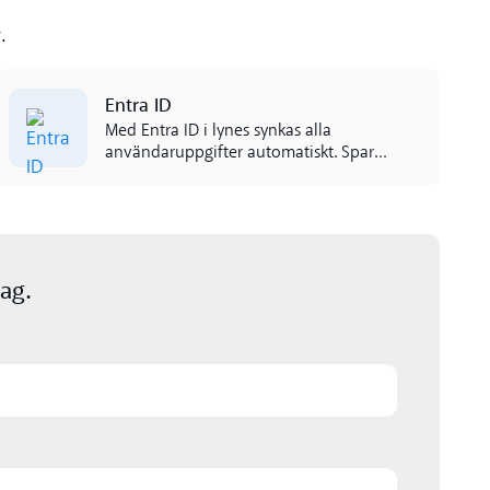
.
Read more
Entra ID
Med Entra ID i lynes synkas alla
användaruppgifter automatiskt. Spara
tid, minska fel och ge nya kollegor
tillgång direkt – helt utan manuell
hantering.
ag.