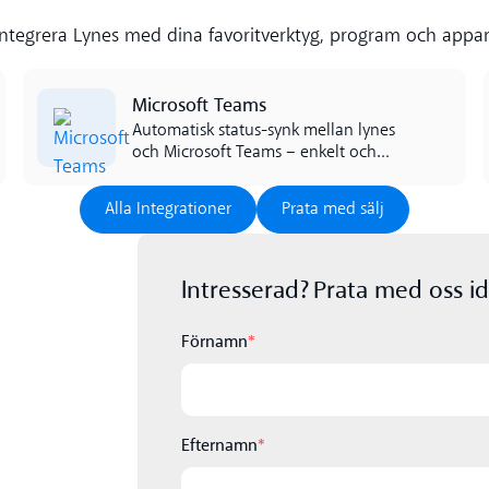
Integrera Lynes med dina favoritverktyg, program och appar
Read more
Microsoft Teams
Automatisk status-synk mellan lynes
och Microsoft Teams – enkelt och
kostnadseffektivt.
Alla Integrationer
Prata med sälj
Alla Integrationer
Prata med sälj
Intresserad? Prata med oss id
Förnamn
*
Efternamn
*