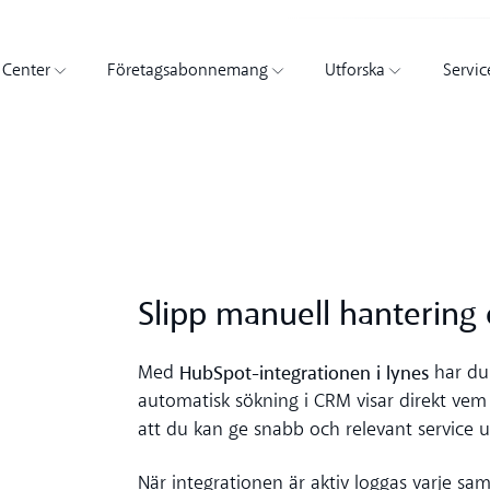
 Center
Företagsabonnemang
Utforska
Servic
Slipp manuell hantering o
HubSpot-integrationen i lynes
Med
har du 
automatisk sökning i CRM visar direkt vem so
att du kan ge snabb och relevant service ut
När integrationen är aktiv loggas varje sa