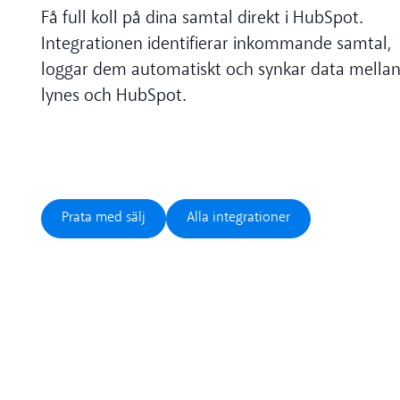
Få full koll på dina samtal direkt i HubSpot.
Integrationen identifierar inkommande samtal,
loggar dem automatiskt och synkar data mella
lynes och HubSpot.
Prata med sälj
Alla integrationer
Prata med sälj
Alla integrationer