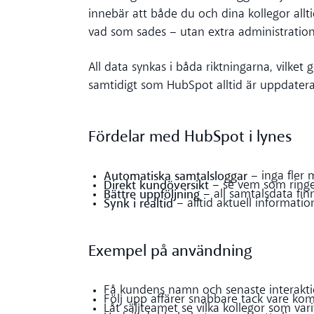
innebär att både du och dina kollegor al
vad som sades – utan extra administration
n
All data synkas i båda riktningarna, vilket 
samtidigt som HubSpot alltid är uppdatera
Fördelar med HubSpot i lynes
Automatiska samtalsloggar
– inga fler 
Direkt kundöversikt
– se vem som ringer
Bättre uppföljning
– all samtalsdata fin
Synk i realtid
– alltid aktuell informati
Exempel på användning
Få kundens namn och senaste interakt
Följ upp affärer snabbare tack vare kom
Låt säljteamet se vilka kollegor som va