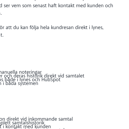
ltid ser vem som senast haft kontakt med kunden och
.
gör att du kan följa hela kundresan direkt i lynes,
t.
manuella noteringar
 och deras historik direkt vid samtalet
ns både i lynes och HubSpot
on i båda systemen
ion direkt vid inkommande samtal
plett samtalshistorik
rit i kontakt med kunden