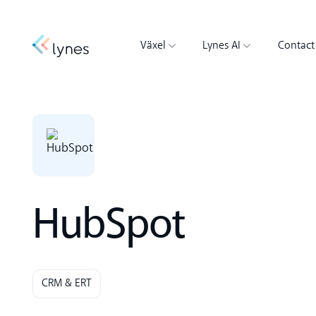
Växel
Lynes AI
Contact
HubSpot
CRM & ERT