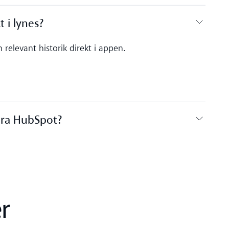
i lynes?‍
relevant historik direkt i appen.
ra HubSpot?‍
r