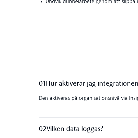
Undvik dubbelarbete genom att slippa m
01
Hur aktiverar jag integratione
Toggle accordion
Den aktiveras på organisationsnivå via Insi
02
Vilken data loggas?