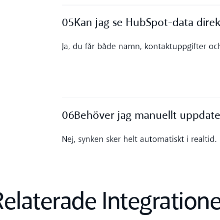
05
Kan jag se HubSpot-data direkt 
Toggle accordion
Ja, du får både namn, kontaktuppgifter och 
06
Behöver jag manuellt uppdate
Toggle accordion
Nej, synken sker helt automatiskt i realtid.
Relaterade Integratione