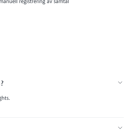
anuell registrering av samtal
n?
ghts.