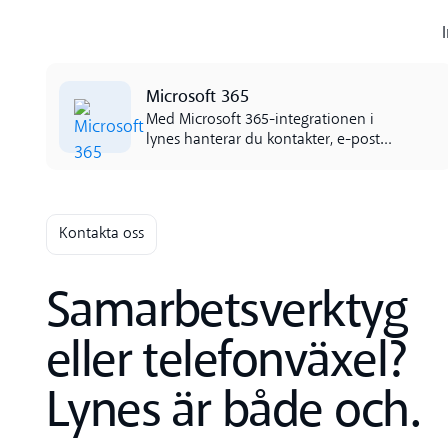
Read more
Microsoft 365
Med Microsoft 365-integrationen i
lynes hanterar du kontakter, e-post
och kalender utan att lämna appen.
Allt är automatiskt synkat för en mer
effektiv arbetsdag.
Kontakta oss
Samarbetsverktyg
eller telefonväxel?
Lynes är både och.