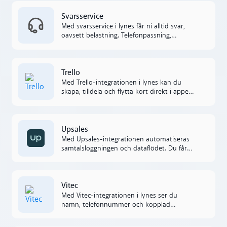
Läs mer
Svarsservice
Med svarsservice i lynes får ni alltid svar,
oavsett belastning. Telefonpassning,
kundservice eller växellösning –
professionellt bemötande och nöjdare
kunder.
Läs mer
Trello
Med Trello-integrationen i lynes kan du
skapa, tilldela och flytta kort direkt i appen,
samtidigt som alla får automatiska
uppdateringar i realtid.
Läs mer
Upsales
Med Upsales-integrationen automatiseras
samtalsloggningen och dataflödet. Du får
en smidig överblick över kunddialogerna
och kan fokusera på försäljning istället för
administration.
Läs mer
Vitec
Med Vitec-integrationen i lynes ser du
namn, telefonnummer och kopplad
fastighet direkt vid inkommande samtal –
för ett snabbare, proffsigare bemötande.