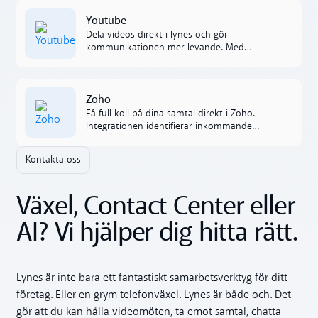
Läs mer
Youtube
Dela videos direkt i lynes och gör
kommunikationen mer levande. Med
YouTube-integrationen kan du inspirera,
förklara eller bara bjuda på ett gott skratt,
allt utan att lämna chatten.
Läs mer
Zoho
Få full koll på dina samtal direkt i Zoho.
Integrationen identifierar inkommande
samtal, loggar dem automatiskt och synkar
data mellan Lynes och Zoho.
Kontakta oss
Växel, Contact Center eller
AI? Vi hjälper dig hitta rätt.
Lynes är inte bara ett fantastiskt samarbetsverktyg för ditt
företag. Eller en grym telefonväxel. Lynes är både och. Det
gör att du kan hålla videomöten, ta emot samtal, chatta