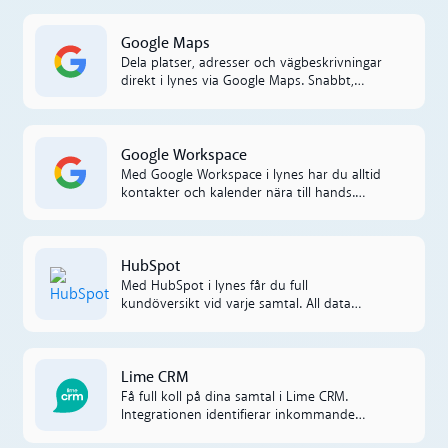
och göra konversationerna mer levande.‍
Läs mer
Google Maps
Dela platser, adresser och vägbeskrivningar
direkt i lynes via Google Maps. Snabbt,
smidigt och helt utan att växla mellan
appar.
Läs mer
Google Workspace
Med Google Workspace i lynes har du alltid
kontakter och kalender nära till hands.
Jobba effektivare utan att hoppa mellan
appar.
Läs mer
HubSpot
Med HubSpot i lynes får du full
kundöversikt vid varje samtal. All data
loggas automatiskt och synkas mellan
systemen för smidigare uppföljning och
bättre service.
Läs mer
Lime CRM
Få full koll på dina samtal i Lime CRM.
Integrationen identifierar inkommande
samtal, loggar dem automatiskt och synkar