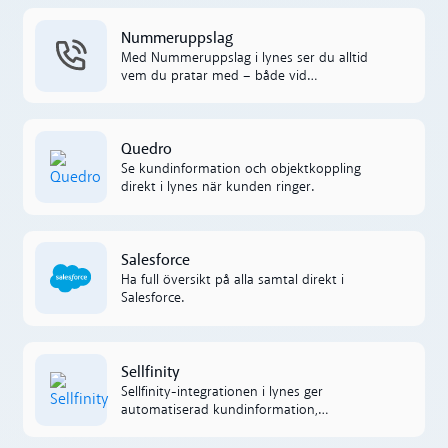
ärenden säkert och GDPR-anpassat.
Läs mer
Nummeruppslag
Med Nummeruppslag i lynes ser du alltid
vem du pratar med – både vid
inkommande och utgående samtal.
Kostnadsfritt och aktiverat från start.
Läs mer
Quedro
Se kundinformation och objektkoppling
direkt i lynes när kunden ringer.
Läs mer
Salesforce
Ha full översikt på alla samtal direkt i
Salesforce.
Läs mer
Sellfinity
Sellfinity-integrationen i lynes ger
automatiserad kundinformation,
samtalsloggning och gamification som
engagerar säljteamet och driver