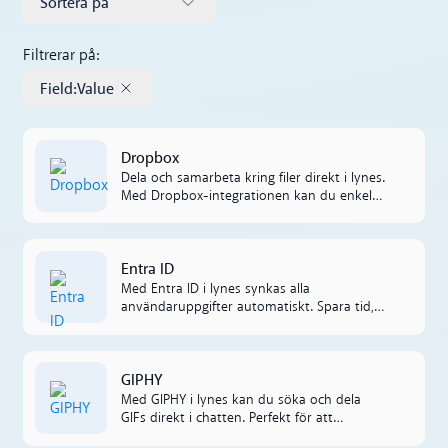
Sortera på
Filtrerar på:
Field
:
Value
Remove tag
Läs mer
Dropbox
Dela och samarbeta kring filer direkt i lynes.
Med Dropbox-integrationen kan du enkelt
skicka filer till en chattkanal och
förhandsgranska dem utan att lämna
konversationen.
Läs mer
Entra ID
Med Entra ID i lynes synkas alla
användaruppgifter automatiskt. Spara tid,
minska fel och ge nya kollegor tillgång
direkt – helt utan manuell hantering.
Läs mer
GIPHY
Med GIPHY i lynes kan du söka och dela
GIFs direkt i chatten. Perfekt för att
förstärka budskap, skapa energi i teamet