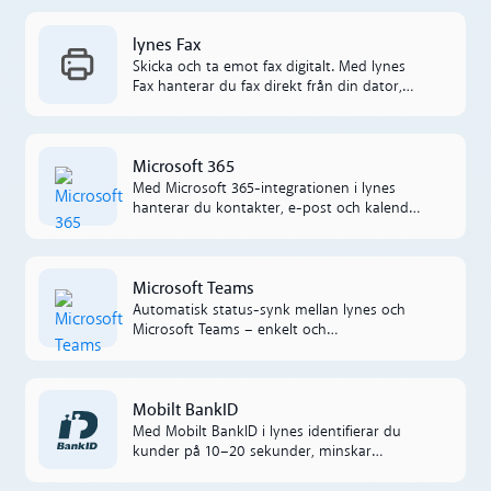
data mellan lynes och Lime CRM.
Läs mer
lynes Fax
Skicka och ta emot fax digitalt. Med lynes
Fax hanterar du fax direkt från din dator,
mobil eller surfplatta, och inkommande fax
levereras som PDF till din e-post.
Läs mer
Microsoft 365
Med Microsoft 365-integrationen i lynes
hanterar du kontakter, e-post och kalender
utan att lämna appen. Allt är automatiskt
synkat för en mer effektiv arbetsdag.
Läs mer
Microsoft Teams
Automatisk status-synk mellan lynes och
Microsoft Teams – enkelt och
kostnadseffektivt.
Läs mer
Mobilt BankID
Med Mobilt BankID i lynes identifierar du
kunder på 10–20 sekunder, minskar
bedrägeririsken och hanterar känsliga