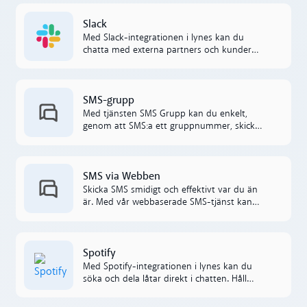
försäljningen framåt.
Läs mer
Slack
Med Slack-integrationen i lynes kan du
chatta med externa partners och kunder
direkt, utan appbyten. All kommunikation
sker sömlöst mellan systemen.
Läs mer
SMS-grupp
Med tjänsten SMS Grupp kan du enkelt,
genom att SMS:a ett gruppnummer, skicka
SMS till en grupp av mottagare samtidigt.
Läs mer
SMS via Webben
Skicka SMS smidigt och effektivt var du än
är. Med vår webbaserade SMS-tjänst kan
du hantera företagets SMS-utskick från
valfri dator, schemalägga meddelanden och
skapa mallar för snabbare kommunikation.
Läs mer
Spotify
Med Spotify-integrationen i lynes kan du
söka och dela låtar direkt i chatten. Håll
kreativiteten och energin uppe – utan att
byta app.