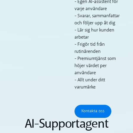
- Egen AI-assistent för
varje användare
- Svarar, sammanfattar
och följer upp åt dig
- Lär sig hur kunden
arbetar
- Frigör tid från
rutinärenden
- Premiumtjänst som
höjer värdet per
användare
- Allt under ditt
varumärke
Kontakta oss
Kontakta oss
AI-Supportagent