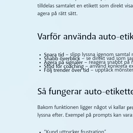
tilldelas samtalet en etikett som direkt vi
agera på rätt sätt.
Varför använda auto-etik
Spara tid
– slipp lyssna igenom samtal 
Snabb överblick
– se direkt vad som sa
Agera på signaler
– reagera snabbt på mis
Stöd för coaching
– använd konkreta ex
Följ trender över tid
– upptäck mönster
Så fungerar auto-etikette
pr
Bakom funktionen ligger något vi kallar
lyssna efter. Exempel på prompts kan vara
“Kund uttrycker frustration”