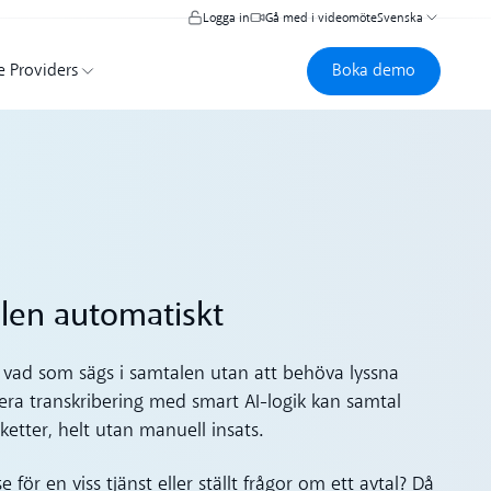
Logga in
Gå med i videomöte
Svenska
Boka demo
Boka demo
e Providers
alen automatiskt
på vad som sägs i samtalen utan att behöva lyssna
a transkribering med smart AI-logik kan samtal
etter, helt utan manuell insats.
 för en viss tjänst eller ställt frågor om ett avtal? Då