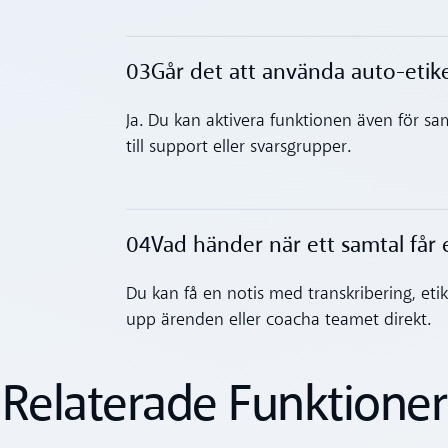
03
Går det att använda auto-etik
Toggle accordion
Ja. Du kan aktivera funktionen även för sam
till support eller svarsgrupper.
04
Vad händer när ett samtal får 
Toggle accordion
Du kan få en notis med transkribering, etiket
upp ärenden eller coacha teamet direkt.
Relaterade Funktioner