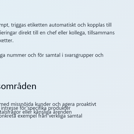
pt, triggas etiketten automatiskt och kopplas till
eringar direkt till en chef eller kollega, tillsammans
ketter.
liga nummer och för samtal i svarsgrupper och
sområden
med missnöjda kunder och agera proaktivt
 intresse för specifika produkter
alsfrågor eller känsliga ärenden
nkreta exempel från verkliga samtal