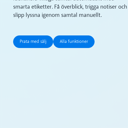
smarta etiketter. Få överblick, trigga notiser och
slipp lyssna igenom samtal manuellt.
Prata med sälj
Alla funktioner
Prata med sälj
Alla funktioner