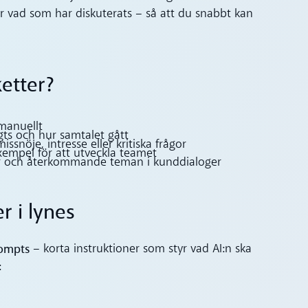
sar vad som har diskuterats – så att du snabbt kan
etter?
manuellt
gts och hur samtalet gått
snöje, intresse eller kritiska frågor
empel för att utveckla teamet
 och återkommande teman i kunddialoger
r i lynes
ompts
– korta instruktioner som styr vad AI:n ska
: