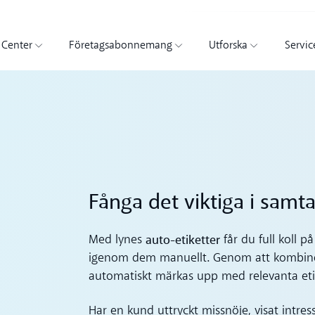
 Center
Företagsabonnemang
Utforska
Servic
Fånga det viktiga i samt
auto-etiketter
Med lynes
får du full koll 
igenom dem manuellt. Genom att kombiner
automatiskt märkas upp med relevanta etik
Har en kund uttryckt missnöje, visat intresse