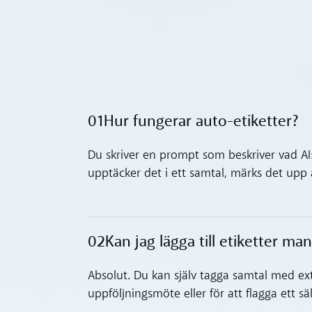
01
Hur fungerar auto-etiketter?
Toggle accordion
Du skriver en prompt som beskriver vad AI:
upptäcker det i ett samtal, märks det upp
02
Kan jag lägga till etiketter ma
Toggle accordion
Absolut. Du kan själv tagga samtal med extr
uppföljningsmöte eller för att flagga ett säl