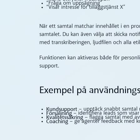
“Fråga om uppsägning”
“Visar intresse för tilläggstjänst X”
När ett samtal matchar innehållet i en prom
samtalet. Du kan även välja att skicka notifi
med transkriberingen, ljudfilen och alla eti
Funktionen kan aktiveras både för person
support.
Exempel på användning
Kundsupport
– upptäck snabbt samtal 
Försäljning
– identifiera leads som visar
Kvalitetssäkring
– flagga samtal med avt
Coaching
– ge agenter feedback med ko