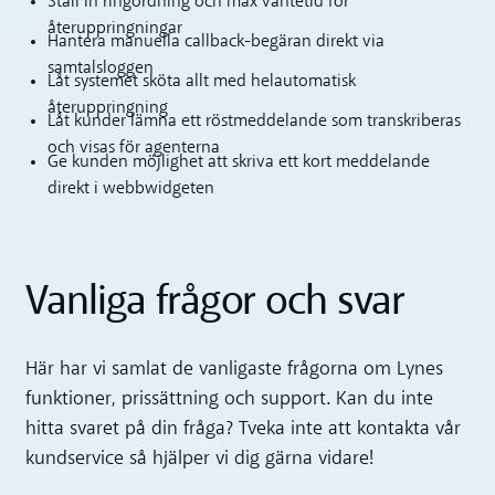
Ställ in ringordning och max väntetid för
återuppringningar
Hantera manuella callback-begäran direkt via
samtalsloggen
Låt systemet sköta allt med helautomatisk
återuppringning
Låt kunder lämna ett röstmeddelande som transkriberas
och visas för agenterna
Ge kunden möjlighet att skriva ett kort meddelande
direkt i webbwidgeten
Vanliga frågor och svar
Här har vi samlat de vanligaste frågorna om Lynes
funktioner, prissättning och support. Kan du inte
hitta svaret på din fråga? Tveka inte att kontakta vår
kundservice så hjälper vi dig gärna vidare!