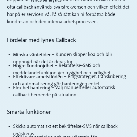
lynes Analytics
Kopplat till
får ni dessutom insikter om hur
ofta callback används, svarsfrekvensen och vilken effekt det
har på er servicenivå. På så sätt kan ni förbättra både
kundresan och den interna arbetsprocessen.
Fördelar med lynes Callback
Minska väntetider
– Kunden slipper köa och blir
uppringd när det är deras tur
Högre kundnöjdhet
– Bekräftelse-SMS och
meddelandefunktion ger trygghet och tydlighet
Effektivare arbetsflöden
– Ringstrategier, transkribering
och automatisering gör hanteringen enkel
Flexibel hantering
– Välj manuell eller automatisk
callback beroende på situation
Smarta funktioner
Skicka automatiskt ett bekräftelse-SMS när callback
registreras