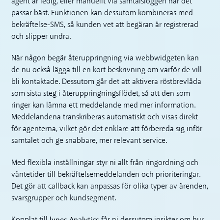
agent är ledig, eller manuellt via samtalsloggen när det
passar bäst. Funktionen kan dessutom kombineras med
bekräftelse-SMS, så kunden vet att begäran är registrerad
och slipper undra.
När någon begär återuppringning via webbwidgeten kan
de nu också lägga till en kort beskrivning om varför de vill
bli kontaktade. Dessutom går det att aktivera röstbrevlåda
som sista steg i återuppringningsflödet, så att den som
ringer kan lämna ett meddelande med mer information.
Meddelandena transkriberas automatiskt och visas direkt
för agenterna, vilket gör det enklare att förbereda sig inför
samtalet och ge snabbare, mer relevant service.
Med flexibla inställningar styr ni allt från ringordning och
väntetider till bekräftelsemeddelanden och prioriteringar.
Det gör att callback kan anpassas för olika typer av ärenden,
svarsgrupper och kundsegment.