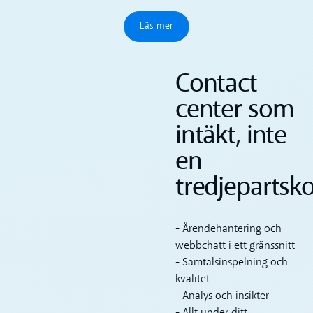
Läs mer
Läs mer
Contact
center som
intäkt, inte
en
tredjepartsk
- Ärendehantering och
webbchatt i ett gränssnitt
- Samtalsinspelning och
kvalitet
- Analys och insikter
- Allt under ditt