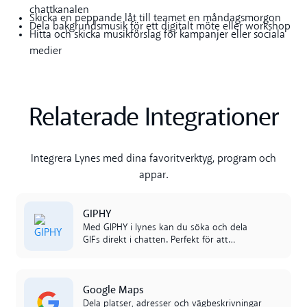
chattkanalen
Skicka en peppande låt till teamet en måndagsmorgon
Dela bakgrundsmusik för ett digitalt möte eller workshop
Hitta och skicka musikförslag för kampanjer eller sociala
medier
Relaterade Integrationer
Integrera Lynes med dina favoritverktyg, program och
appar.
Read more
GIPHY
Med GIPHY i lynes kan du söka och dela
GIFs direkt i chatten. Perfekt för att
förstärka budskap, skapa energi i teamet
och göra konversationerna mer levande.‍
Read more
Google Maps
Dela platser, adresser och vägbeskrivningar