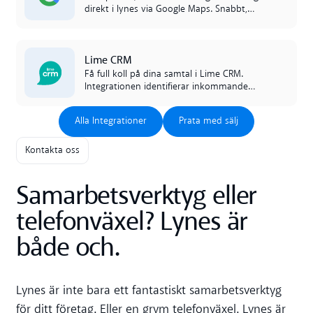
direkt i lynes via Google Maps. Snabbt,
smidigt och helt utan att växla mellan
appar.
Read more
Lime CRM
Få full koll på dina samtal i Lime CRM.
Integrationen identifierar inkommande
samtal, loggar dem automatiskt och synkar
Alla Integrationer
Prata med sälj
data mellan lynes och Lime CRM.
Alla Integrationer
Prata med sälj
Kontakta oss
Samarbetsverktyg eller
telefonväxel? Lynes är
både och.
Lynes är inte bara ett fantastiskt samarbetsverktyg
för ditt företag. Eller en grym telefonväxel. Lynes är