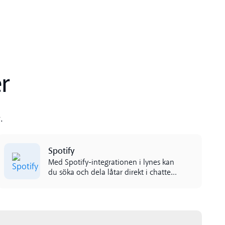
r
.
Read more
Spotify
Med Spotify-integrationen i lynes kan
du söka och dela låtar direkt i chatten.
Håll kreativiteten och energin uppe –
utan att byta app.