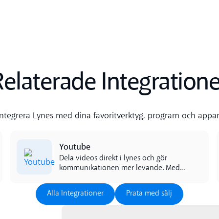
Relaterade Integratione
Integrera Lynes med dina favoritverktyg, program och appar
Read more
Youtube
Dela videos direkt i lynes och gör
kommunikationen mer levande. Med
YouTube-integrationen kan du
Alla Integrationer
Prata med sälj
inspirera, förklara eller bara bjuda på
Alla Integrationer
Prata med sälj
ett gott skratt, allt utan att lämna
chatten.