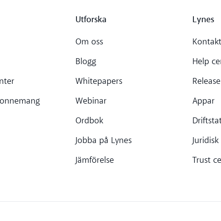
Utforska
Lynes
Om oss
Kontakt
Blogg
Help ce
nter
Whitepapers
Release
bonnemang
Webinar
Appar
Ordbok
Driftsta
Jobba på Lynes
Juridisk
Jämförelse
Trust c