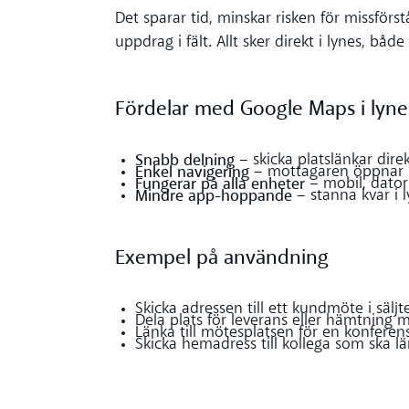
Det sparar tid, minskar risken för missför
uppdrag i fält. Allt sker direkt i lynes, bå
Fördelar med Google Maps i lyne
Snabb delning
– skicka platslänkar dire
Enkel navigering
– mottagaren öppnar lä
Fungerar på alla enheter
– mobil, dator 
Mindre app-hoppande
– stanna kvar i l
Exempel på användning
Skicka adressen till ett kundmöte i säl
Dela plats för leverans eller hämtning 
Länka till mötesplatsen för en konferens 
Skicka hemadress till kollega som ska l