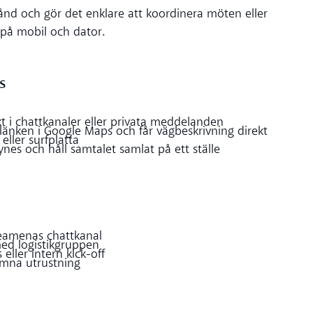
stånd och gör det enklare att koordinera möten eller
de på mobil och dator.
s
kt i chattkanaler eller privata meddelanden
nken i Google Maps och får vägbeskrivning direkt
eller surfplatta
ynes och håll samtalet samlat på ett ställe
jteamenas chattkanal
med logistikgruppen
eller intern kick-off
ämna utrustning