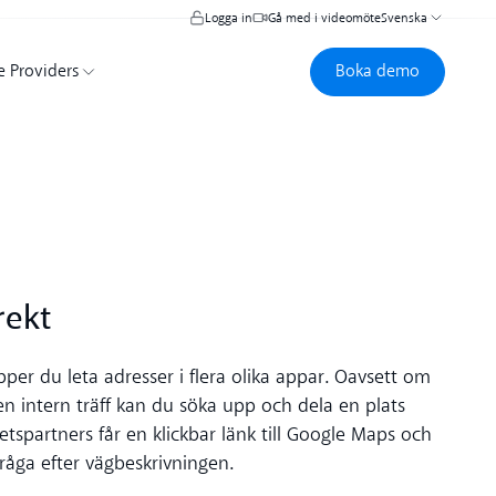
Logga in
Gå med i videomöte
Svenska
Boka demo
Boka demo
e Providers
rekt
pper du leta adresser i flera olika appar. Oavsett om
en intern träff kan du söka upp och dela en plats
betspartners får en klickbar länk till Google Maps och
fråga efter vägbeskrivningen.