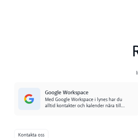
Read more
Google Workspace
Med Google Workspace i lynes har du
alltid kontakter och kalender nära till
hands. Jobba effektivare utan att
hoppa mellan appar.
Kontakta oss