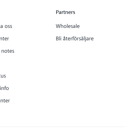
Partners
a oss
Wholesale
nter
Bli återförsäljare
 notes
tus
 info
enter