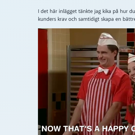
I det här inlägget tänkte jag kika på hur d
kunders krav och samtidigt skapa en bättr