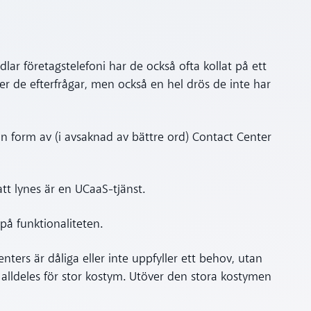
ar företagstelefoni har de också ofta kollat på ett
ner de efterfrågar, men också en hel drös de inte har
on form av (i avsaknad av bättre ord) Contact Center
 att lynes är en UCaaS-tjänst.
på funktionaliteten.
ters är dåliga eller inte uppfyller ett behov, utan
n alldeles för stor kostym. Utöver den stora kostymen