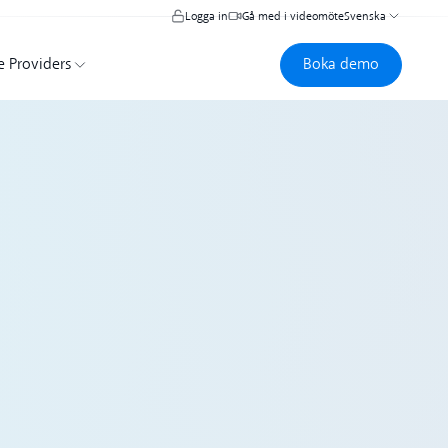
Logga in
Gå med i videomöte
Svenska
Boka demo
Boka demo
e Providers