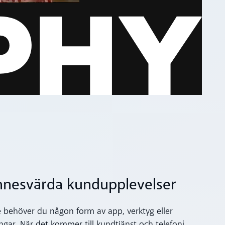
innesvärda kundupplevelser
e behöver du någon form av app, verktyg eller
ningar. När det kommer till kundtjänst och telefoni