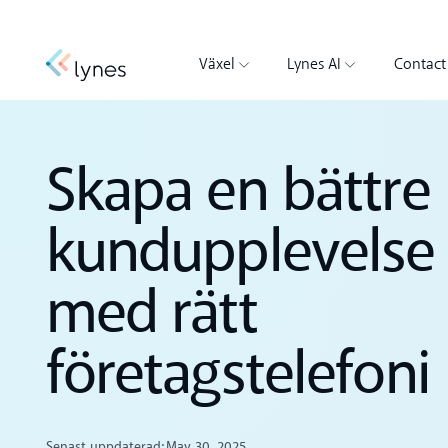
Växel
Lynes AI
Contact
Skapa en bättre
kundupplevelse
med rätt
företagstelefoni
Senast uppdaterad:
May 30, 2025