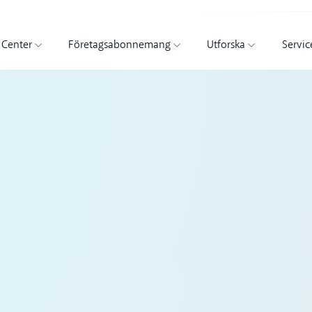
 Center
Företagsabonnemang
Utforska
Servic