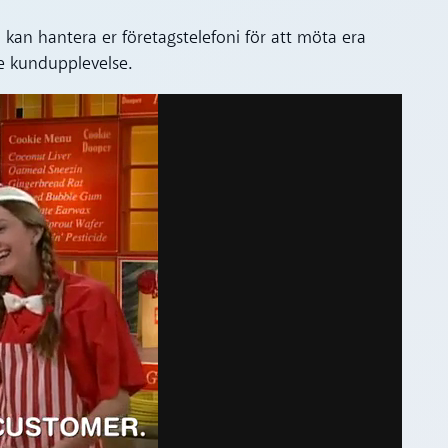
u kan hantera er företagstelefoni för att möta era
e kundupplevelse.