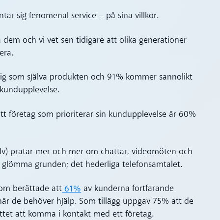
tar sig fenomenal service – på sina villkor.
a dem och vi vet sen tidigare att olika generationer
era.
ktig som själva produkten och 91% kommer sannolikt
 kundupplevelse.
tt företag som prioriterar sin kundupplevelse är 60%
själv) pratar mer och mer om chattar, videomöten och
att glömma grunden; det hederliga telefonsamtalet.
61%
om berättade att
av kunderna fortfarande
när de behöver hjälp. Som tillägg uppgav 75% att de
tet att komma i kontakt med ett företag.