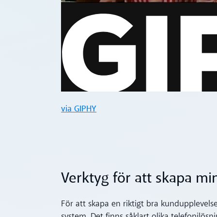
via GIPHY
Verktyg för att skapa m
För att skapa en riktigt bra kundupplevels
system. Det finns såklart olika telefonilös