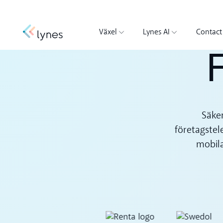
Växel
Lynes AI
Contact
F
Säker
företagstele
mobila