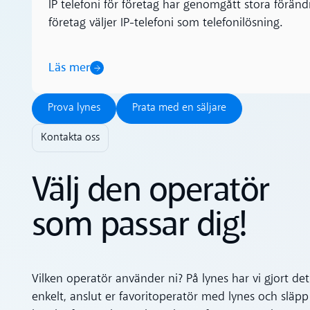
IP telefoni för företag har genomgått stora föränd
företag väljer IP-telefoni som telefonilösning.
Läs mer
Prova lynes
Prata med en säljare
Prova lynes
Prata med en säljare
Kontakta oss
Välj den operatör
som passar dig!
Vilken operatör använder ni? På lynes har vi gjort det
enkelt, anslut er favoritoperatör med lynes och släpp