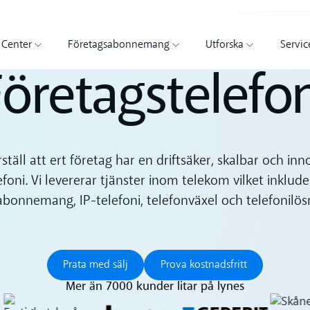
 Center
Företagsabonnemang
Utforska
Servic
öretagstelefo
ställ att ert företag har en driftsäker, skalbar och inn
foni. Vi levererar tjänster inom telekom vilket inklude
bonnemang, IP-telefoni, telefonväxel och telefonilös
Prata med sälj
Prova kostnadsfritt
Prata med sälj
Prova kostnadsfritt
Mer än 7000 kunder litar på lynes