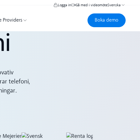
Logga in
Gå med i videomöte
Svenska
Boka demo
Boka demo
e Providers
ni
ovativ
rar telefoni,
ningar.