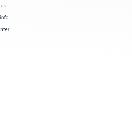
tus
 info
enter