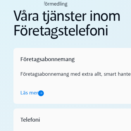
Våra tjänster inom
Företagstelefoni
Företagsabonnemang
Läs mer
Företagsabonnemang med extra allt, smart hanteri
Läs mer
Telefoni
Läs mer