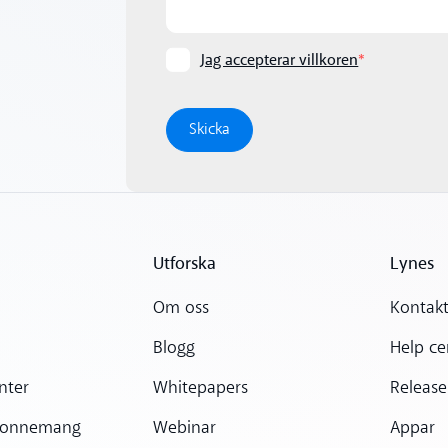
Jag accepterar villkoren
*
Utforska
Lynes
Om oss
Kontakt
Blogg
Help ce
nter
Whitepapers
Release
bonnemang
Webinar
Appar