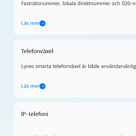
Fastnätsnummer, lokala direktnummer och 020-nu
Läs mer
Telefonväxel
Läs mer
Lynes smarta telefonväxel är både användarvänlig 
Läs mer
IP-telefoni
Läs mer