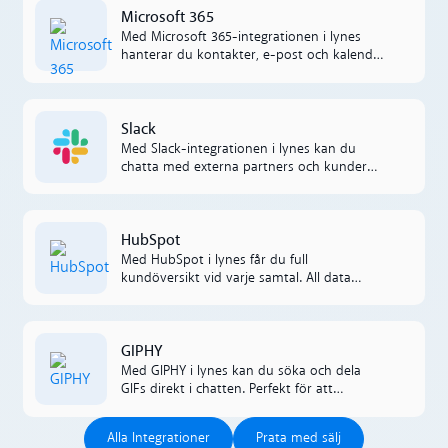
Microsoft 365
Microsoft 365
Med Microsoft 365-integrationen i lynes
hanterar du kontakter, e-post och kalender
utan att lämna appen. Allt är automatiskt
synkat för en mer effektiv arbetsdag.
Read more
Slack
Med Slack-integrationen i lynes kan du
chatta med externa partners och kunder
direkt, utan appbyten. All kommunikation
sker sömlöst mellan systemen.
Read more
HubSpot
Med HubSpot i lynes får du full
kundöversikt vid varje samtal. All data
loggas automatiskt och synkas mellan
systemen för smidigare uppföljning och
bättre service.
Read more
GIPHY
Med GIPHY i lynes kan du söka och dela
GIFs direkt i chatten. Perfekt för att
förstärka budskap, skapa energi i teamet
Alla Integrationer
Prata med sälj
och göra konversationerna mer levande.‍
Alla Integrationer
Prata med sälj