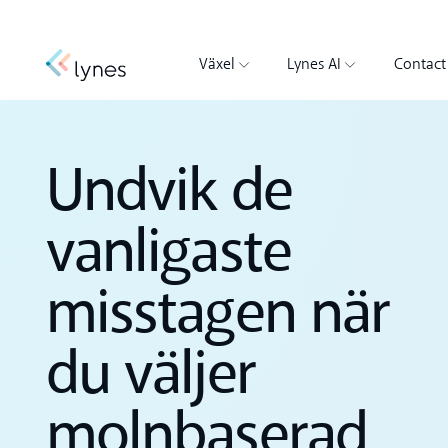
Växel
Lynes AI
Contact
Undvik de
vanligaste
misstagen när
du väljer
molnbaserad