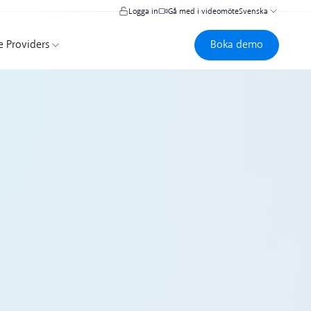
Logga in
Gå med i videomöte
Svenska
Boka demo
Boka demo
e Providers