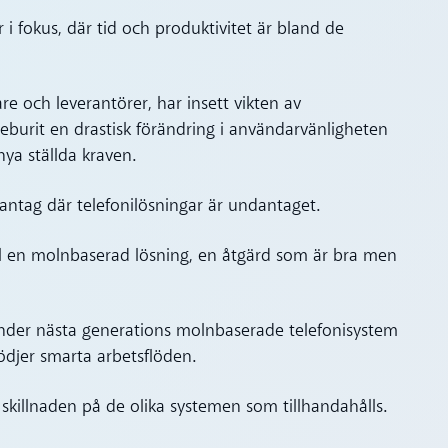
i fokus, där tid och produktivitet är bland de
e och leverantörer, har insett vikten av
eburit en drastisk förändring i användarvänligheten
nya ställda kraven.
antag där telefonilösningar är undantaget.
till en molnbaserad lösning, en åtgärd som är bra men
änder nästa generations molnbaserade telefonisystem
tödjer smarta arbetsflöden.
 skillnaden på de olika systemen som tillhandahålls.