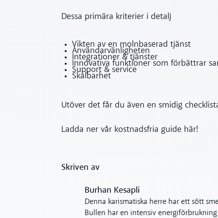
Dessa primära kriterier i detalj
Vikten av en molnbaserad tjänst
Användarvänligheten
Integrationer & tjänster
Innovativa funktioner som förbättrar s
Support & service
Skalbarhet
Utöver det får du även en smidig checklis
Ladda ner vår kostnadsfria guide här!
Skriven av
Burhan Kesapli
Denna karismatiska herre har ett sött s
Bullen har en intensiv energiförbrukning