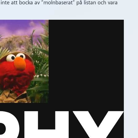
inte att bocka av ”molnbaserat” på listan och vara