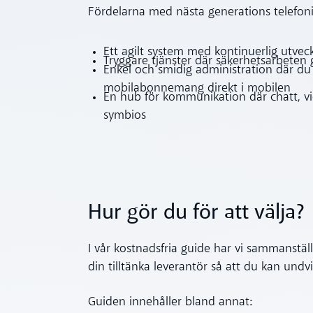
Fördelarna med nästa generations telefon
Ett agilt system med kontinuerlig utvec
Tryggare tjänster där säkerhetsarbeten
Enkel och smidig administration där du
mobilabonnemang direkt i mobilen
En hub för kommunikation där chatt, vi
symbios
Hur gör du för att välja?
I vår kostnadsfria guide har vi sammanställ
din tilltänka leverantör så att du kan undv
Guiden innehåller bland annat: