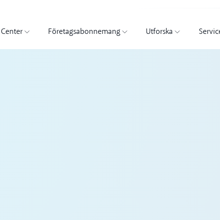
 Center
Företagsabonnemang
Utforska
Servic