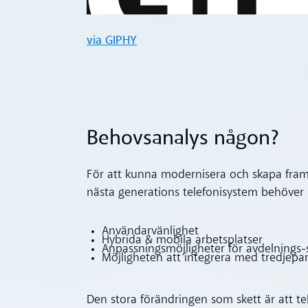
via GIPHY
Behovsanalys någon?
För att kunna modernisera och skapa framti
nästa generations telefonisystem behöver 
Användarvänlighet
Hybrida & mobila arbetsplatser
Anpassningsmöjligheter för avdelnings-
Möjligheten att integrera med tredjepa
Den stora förändringen som skett är att tel