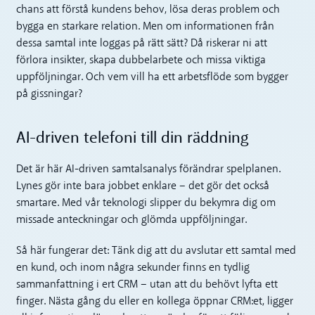
chans att förstå kundens behov, lösa deras problem och
bygga en starkare relation. Men om informationen från
dessa samtal inte loggas på rätt sätt? Då riskerar ni att
förlora insikter, skapa dubbelarbete och missa viktiga
uppföljningar. Och vem vill ha ett arbetsflöde som bygger
på gissningar?
AI-driven telefoni till din räddning
Det är här AI-driven samtalsanalys förändrar spelplanen.
Lynes gör inte bara jobbet enklare – det gör det också
smartare. Med vår teknologi slipper du bekymra dig om
missade anteckningar och glömda uppföljningar.
Så här fungerar det: Tänk dig att du avslutar ett samtal med
en kund, och inom några sekunder finns en tydlig
sammanfattning i ert CRM – utan att du behövt lyfta ett
finger. Nästa gång du eller en kollega öppnar CRM:et, ligger