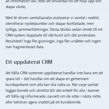
all information där, redo att användas för att följa upp och
skapa värde.
Med AI-driven samtalsanalys analyserar vi samtal i realtid,
identifierar nyckelpunkter och skapar kortfattade, men
tydliga, sammanfattningar. Dessa skickas sedan direkt till ert
CRM-system, kopplade till rätt kund och rätt användare.
Resultatet? Inga fler gissningar, inga fler ursäkter och ingen
mer fragmenterad data.
Ett uppdaterat CRM
Att hålla CRM-systemet uppdaterat handlar inte bara om att
spara tid – det handlar om att skapa en gemensam
kunskapsbank som alla kan dra nytta av. När varje samtal
loggas korrekt och sömlöst blir det enkelt för alla i teamet
att hålla sig informerade, oavsett om de sitter i nästa möte
eller behöver agera snabbt på ett kundärende.