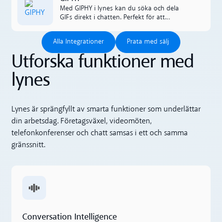
Med GIPHY i lynes kan du söka och dela
GIFs direkt i chatten. Perfekt för att
förstärka budskap, skapa energi i teamet
Alla Integrationer
Prata med sälj
och göra konversationerna mer levande.‍
Alla Integrationer
Prata med sälj
Utforska funktioner med
lynes
Lynes är sprängfyllt av smarta funktioner som underlättar
din arbetsdag. Företagsväxel, videomöten,
telefonkonferenser och chatt samsas i ett och samma
gränssnitt.
Conversation Intelligence
Conversation Intelligence