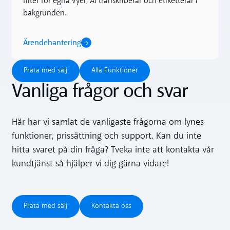
filter för egna vyer, AI transkriberar och etiketterar i
bakgrunden.
Ärendehantering
Prata med sälj
Alla Funktioner
Prata med sälj
Alla Funktioner
Vanliga frågor och svar
Här har vi samlat de vanligaste frågorna om lynes
funktioner, prissättning och support. Kan du inte
hitta svaret på din fråga? Tveka inte att kontakta vår
kundtjänst så hjälper vi dig gärna vidare!
Prata med sälj
Kontakta oss
Prata med sälj
Kontakta oss