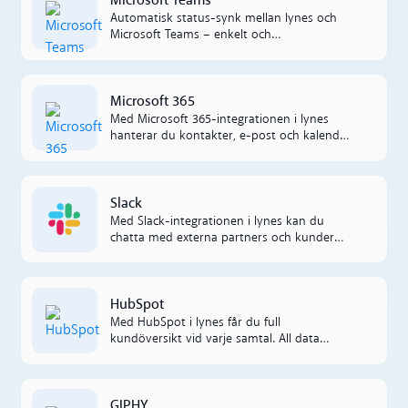
Microsoft Teams
Automatisk status-synk mellan lynes och
Microsoft Teams – enkelt och
kostnadseffektivt.
Microsoft 365
Microsoft 365
Med Microsoft 365-integrationen i lynes
hanterar du kontakter, e-post och kalender
utan att lämna appen. Allt är automatiskt
synkat för en mer effektiv arbetsdag.
Read more
Slack
Med Slack-integrationen i lynes kan du
chatta med externa partners och kunder
direkt, utan appbyten. All kommunikation
sker sömlöst mellan systemen.
Read more
HubSpot
Med HubSpot i lynes får du full
kundöversikt vid varje samtal. All data
loggas automatiskt och synkas mellan
systemen för smidigare uppföljning och
bättre service.
Read more
GIPHY