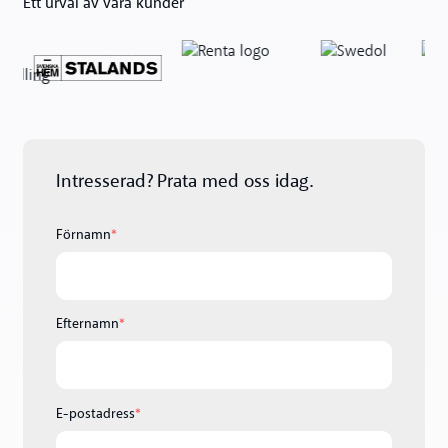
Ett urval av våra kunder
Intresserad? Prata med oss idag.
Förnamn
*
Efternamn
*
E-postadress
*