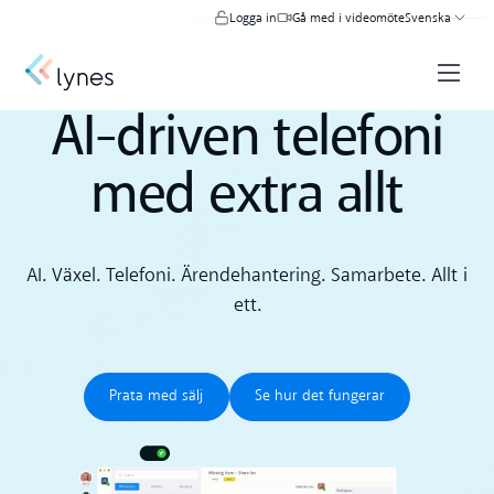
Logga in
Gå med i videomöte
Svenska
AI-driven telefoni
med extra allt
AI. Växel. Telefoni. Ärendehantering. Samarbete. Allt i
ett.
Prata med sälj
Se hur det fungerar
Prata med sälj
Se hur det fungerar