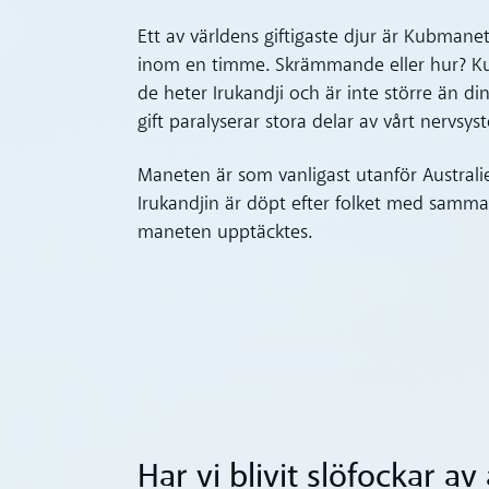
Ett av världens giftigaste djur är Kubmanet
inom en timme. Skrämmande eller hur? Kub
de heter Irukandji och är inte större än 
gift paralyserar stora delar av vårt nervsys
Maneten är som vanligast utanför Australie
Irukandjin är döpt efter folket med samma
maneten upptäcktes.
Har vi blivit slöfockar a