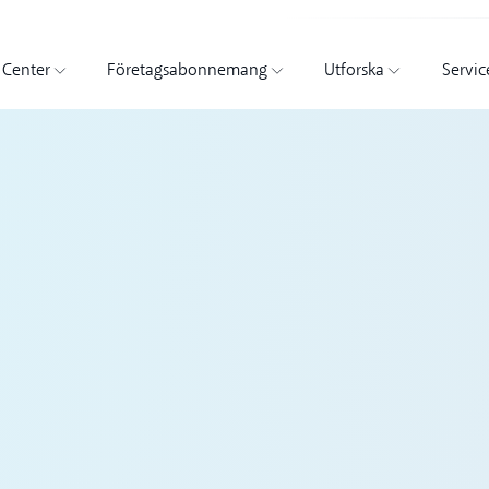
 Center
Företagsabonnemang
Utforska
Servic