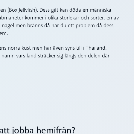
en (Box Jellyfish). Dess gift kan döda en människa
maneter kommer i olika storlekar och sorter, en av
din nagel men bränns då har du ett problem då dess
tem.
ns norra kust men har även syns till i Thailand.
 namn vars land sträcker sig längs den delen där
v att jobba hemifrån?