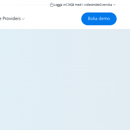
Logga in
Gå med i videomöte
Svenska
Boka demo
Boka demo
e Providers