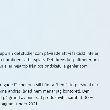
upp en del studier som påvisade att vi faktiskt inte är
u framtidens arbetsplats. Det skrevs ju spaltmeter om
gn eller hejarop från oss ondskefulla genier som
frågade IT-cheferna vill hämta ”hem” sin personal när
erna ändras. (Med hem menar jag kontoret). Den
ld på grund av minskad produktivitet samt att 85%
noggrant under 2021.