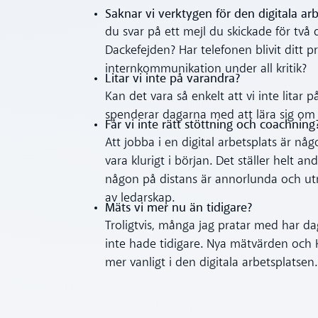
Saknar vi verktygen för den digitala ar
du svar på ett mejl du skickade för två 
Dackefejden? Har telefonen blivit ditt pr
internkommunikation under all kritik?
Litar vi inte på varandra?
Kan det vara så enkelt att vi inte litar p
spenderar dagarna med att lära sig om
Får vi inte rätt stöttning och coachning
Att jobba i en digital arbetsplats är någ
vara klurigt i början. Det ställer helt 
någon på distans är annorlunda och utma
av ledarskap.
Mäts vi mer nu än tidigare?
Troligtvis, många jag pratar med har da
inte hade tidigare. Nya mätvärden och K
mer vanligt i den digitala arbetsplatsen