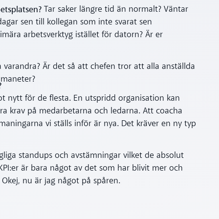
betsplatsen?
Tar saker längre tid än normalt? Väntar
dagar sen till kollegan som inte svarat sen
imära arbetsverktyg istället för datorn? Är er
å varandra? Är det så att chefen tror att alla anställda
 maneter?
?
ot nytt för de flesta. En utspridd organisation kan
andra krav på medarbetarna och ledarna. Att coacha
ningarna vi ställs inför är nya. Det kräver en ny typ
gliga standups och avstämningar vilket de absolut
PI:er är bara något av det som har blivit mer och
. Okej, nu är jag något på spåren.