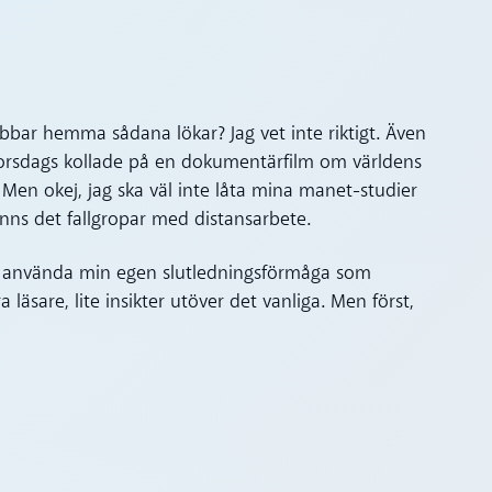
obbar hemma sådana lökar? Jag vet inte riktigt. Även
 torsdags kollade på en dokumentärfilm om världens
 Men okej, jag ska väl inte låta mina manet-studier
finns det fallgropar med distansarbete.
att använda min egen slutledningsförmåga som
 läsare, lite insikter utöver det vanliga. Men först,