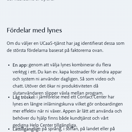
Fördelar med lynes
Om du väljer en UCaaS-tjänst har jag identifierat dessa som
de största fördelarna baserat på faktorerna ovan.
En app
: genom att välja lynes kombinerar du flera
verktyg i ett. Du kan ev. kapa kostnader för andra appar
och system ni använder dagligen. Så som video och
chatt. Utöver det ökar ni produktiviteten då
slutanvändaren slipper växla mellan program.
Låg tröskel
: i jämförelse med ett Contact Center har
lynes en längre inlärningskurva vilket gör onboardingen
mer effektiv när ni växer. Appen är lätt att använda och
behöver du hjälp finns både kundtjänst och vårt
gedigna Help Center tillgängliga.
Lättillgängligt
: på språng, i soffan, på landet eller på