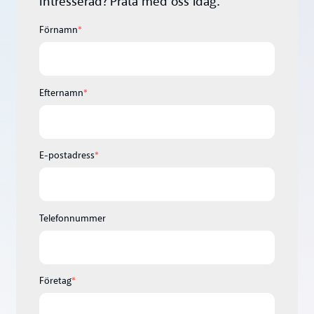
Intresserad? Prata med oss idag.
Förnamn
*
Efternamn
*
E-postadress
*
Telefonnummer
Företag
*