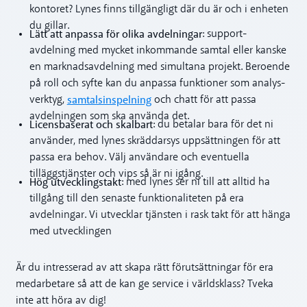
kontoret? Lynes finns tillgängligt där du är och i enheten
du gillar.
Lätt att anpassa för olika avdelningar
: support-
avdelning med mycket inkommande samtal eller kanske
en marknadsavdelning med simultana projekt. Beroende
på roll och syfte kan du anpassa funktioner som analys-
samtalsinspelning
verktyg,
och chatt för att passa
avdelningen som ska använda det.
Licensbaserat och skalbart
: du betalar bara för det ni
använder, med lynes skräddarsys uppsättningen för att
passa era behov. Välj användare och eventuella
tilläggstjänster och vips så är ni igång.
Hög utvecklingstakt
: med lynes ser ni till att alltid ha
tillgång till den senaste funktionaliteten på era
avdelningar. Vi utvecklar tjänsten i rask takt för att hänga
med utvecklingen
Är du intresserad av att skapa rätt förutsättningar för era
medarbetare så att de kan ge service i världsklass? Tveka
inte att höra av dig!