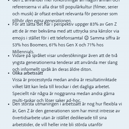
Gen Z använder mer förkortningar än någon annan och
referenserna vi alla drar till populärkultur (filmer, serier
och musik) är oftast enbart relevanta för personer som
tillhör
den egna generationen
.
För att sätta det här i perspektiv uppger 83% av Gen Z
att de är mer bekväma med att uttrycka sina känslor via
emojis i stället för i ett telefonsamtal 😉 Samma siffra är
53% hos Boomers, 61% hos Gen X och 71% hos
Millennials.
Vidare på språket visar undersökningar även att de två
yngsta generationerna tenderar att använda mer slang
och informellt språk än deras äldre diton.
Olika arbetssätt
Vissa är processtyrda medan andra är resultatinriktade
vilket lätt kan leda till krockar i det dagliga arbetet.
Speciellt när några är noggranna medan andra gärna
multi-taskar och löser saker ad-hoc.
Den största utmaningen i arbetssätt är nog hur flexibla vi
är, Gen Z är den generationen som har minst intresse av
övertidsarbete utan är istället dedikerade till sina
arbetstider, de vill heller inte bli störda utanför