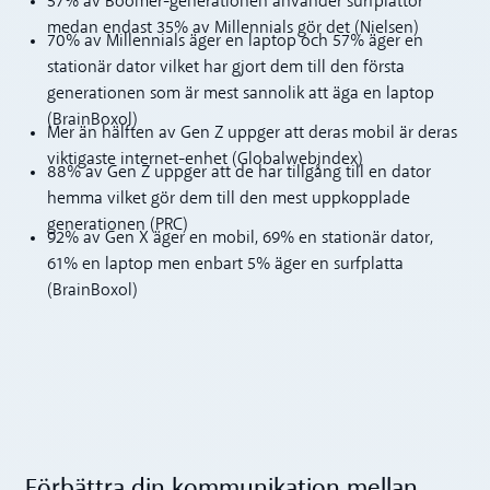
57% av Boomer-generationen använder surfplattor
medan endast 35% av Millennials gör det (Nielsen)
70% av Millennials äger en laptop och 57% äger en
stationär dator vilket har gjort dem till den första
generationen som är mest sannolik att äga en laptop
(BrainBoxol)
Mer än hälften av Gen Z uppger att deras mobil är deras
viktigaste internet-enhet (Globalwebindex)
88% av Gen Z uppger att de har tillgång till en dator
hemma vilket gör dem till den mest uppkopplade
generationen (PRC)
92% av Gen X äger en mobil, 69% en stationär dator,
61% en laptop men enbart 5% äger en surfplatta
(BrainBoxol)
Förbättra din kommunikation mellan