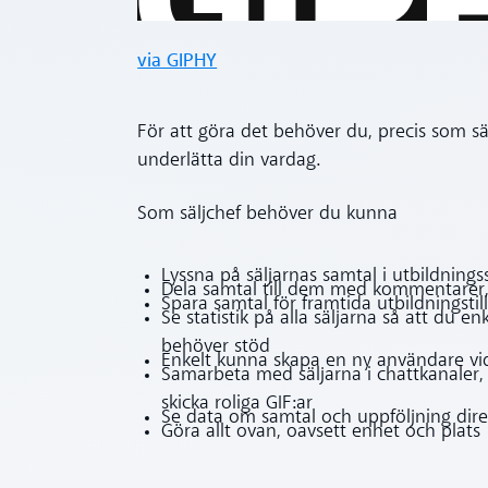
via GIPHY
För att göra det behöver du, precis som sälj
underlätta din vardag.
Som säljchef behöver du kunna
Lyssna på säljarnas samtal i utbildnings
Dela samtal till dem med kommentarer,
Spara samtal för framtida utbildningstill
Se statistik på alla säljarna så att du
behöver stöd
Enkelt kunna skapa en ny användare vid
Samarbeta med säljarna i chattkanaler, 
skicka roliga GIF:ar
Se data om samtal och uppföljning dire
Göra allt ovan, oavsett enhet och plats