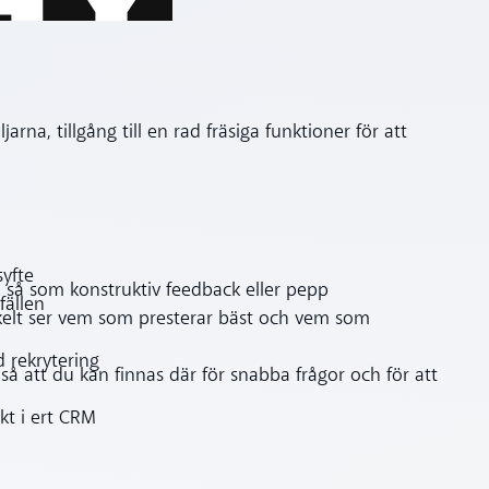
arna, tillgång till en rad fräsiga funktioner för att
syfte
 så som konstruktiv feedback eller pepp
fällen
 enkelt ser vem som presterar bäst och vem som
 rekrytering
så att du kan finnas där för snabba frågor och för att
kt i ert CRM