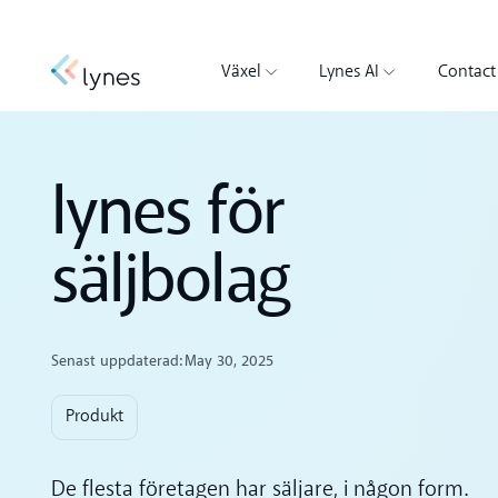
Växel
Lynes AI
Contact
lynes för
säljbolag
Senast uppdaterad:
May 30, 2025
Produkt
De flesta företagen har säljare, i någon form.