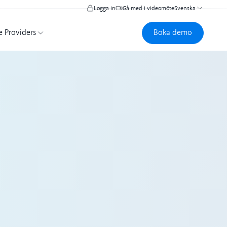
Logga in
Gå med i videomöte
Svenska
Boka demo
Boka demo
e Providers