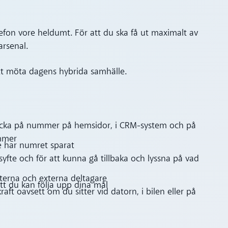
efon vore heldumt. För att du ska få ut maximalt av
arsenal.
 att möta dagens hybrida samhälle.
a klicka på nummer på hemsidor, i CRM-system och på
ummer
e har numret sparat
syfte och för att kunna gå tillbaka och lyssna på vad
terna och externa deltagare
att du kan följa upp dina mål
aft oavsett om du sitter vid datorn, i bilen eller på