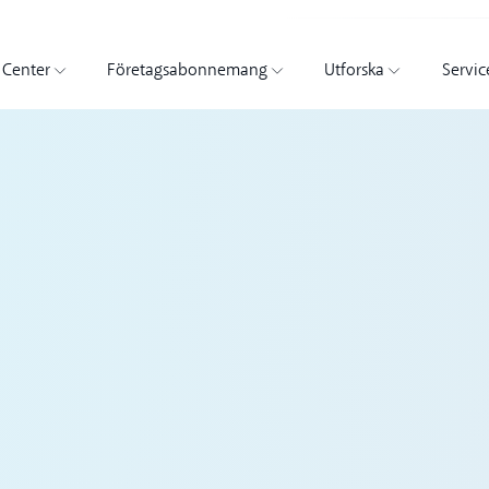
 Center
Företagsabonnemang
Utforska
Servic