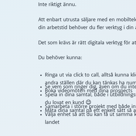
Inte riktigt ännu.
Att enbart utrusta säljare med en mobiltel
din arbetstid behöver du fler verktyg i din 
Det som krävs är rätt digitala verktyg för
Du behöver kunna:
Ringa ut via click to call, alltså kunn
andra ställen där du kan tänkas ha n
Se vem som ringer dig, även om du int
Boka videomöten med dina prospects
Spela in dina samtal, både i utbildnings
du lovat en kund 😉
Samarbeta i större projekt med både in
Mäta dina samtal på ett enkelt sätt så 
Välja enhet så att du kan få ut samma kr
landet