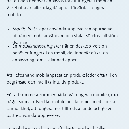
det att den behöver anpassas för att fungera i mobilen.
Vilket ofta är fallet idag då appar förväntas fungera i
mobilen.
Mobile first
skapar användarupplevelsen optimerad
utifrån en mobilanvändare och skalar sömlöst till större
skärmar
En
mobilanpassning
sker när en desktop-version
behöver fungera i en mobil, det innebär oftast en
anpassning som skalar ned appen
Att i efterhand mobilanpassa en produkt leder ofta till en
begränsad och inte lika intuitiv produkt.
För att summera kommer båda två fungera i mobilen, men
något som är utvecklat mobile first kommer, med största
sannolikhet, att fungera mer tillfredställande och ge en
bättre användarupplevelse.
En mobilanpassad app är ofta begränsad vad gäller