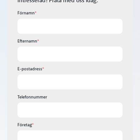
Intresserad? Prata med oss idag.
Förnamn
*
Efternamn
*
E-postadress
*
Telefonnummer
Företag
*