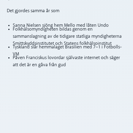
Det gjordes samma år som
Sanna Nielsen sjöng hem Mello med låten Undo
Folkhälsomyndigheten bildas genom en
sammanslagning av de tidigare statliga myndigheterna
Smittskyddsinstitutet och Statens folkhälsoinstitut
Tyskland slår hemmalaget Brasilien med 7–1 i Fotbolls-
VM
Påven Franciskus lovordar självaste internet och säger
att det är en gåva från gud