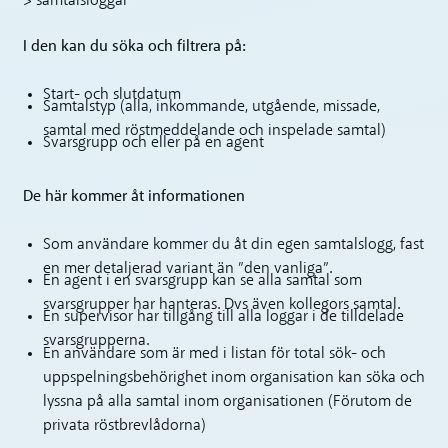
> samtalsloggar
I den kan du söka och filtrera på:
Start- och slutdatum
Samtalstyp (alla, inkommande, utgående, missade,
samtal med röstmeddelande och inspelade samtal)
Svarsgrupp och eller på en agent
De här kommer åt informationen
Som användare kommer du åt din egen samtalslogg, fast
en mer detaljerad variant än ”den vanliga”.
En agent i en svarsgrupp kan se alla samtal som
svarsgrupper har hanteras. Dvs även kollegors samtal.
En supervisor har tillgång till alla loggar i de tilldelade
svarsgrupperna.
En användare som är med i listan för total sök- och
uppspelningsbehörighet inom organisation kan söka och
lyssna på alla samtal inom organisationen (Förutom de
privata röstbrevlådorna)