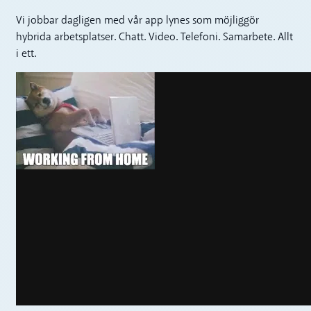
Vi jobbar dagligen med vår app lynes som möjliggör
hybrida arbetsplatser. Chatt. Video. Telefoni. Samarbete. Allt
i ett.