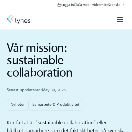
Logga in
Gå med i videomöte
Svenska
Vår mission:
sustainable
collaboration
Senast uppdaterad:
May 30, 2025
Nyheter
Samarbete & Produktivitet
Kortfattat är ”sustainable collaboration” eller
hållbart samarbete som det faktiskt heter på svenska