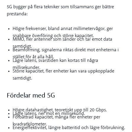
5G bygger på flera tekniker som tillsammans ger bättre
prestanda:
Högre frekvenser, bland annat millimetervågor, ger
snabbare överföring och större kapacitet.
MIMO, fler antenner som sänder och tar emot data
samtidigt.
Beamforming, signalerna riktas direkt mot enheterna i
stället för åt alla håll.
Lägre latens, svarstiden kan kortas till några
millisekunder.
Större kapacitet, fler enheter kan vara uppkopplade
samtidigt.
Fördelar med 5G
Högre datahastighet, teoretiskt upp till 20 Gbps.
Lägre latens, ner mot en millisekund.
Förbättrad kapacitet, många fler enheter per
kvadratkilometer.
Energieffektivitet, längre batteritid och lägre förbrukning.