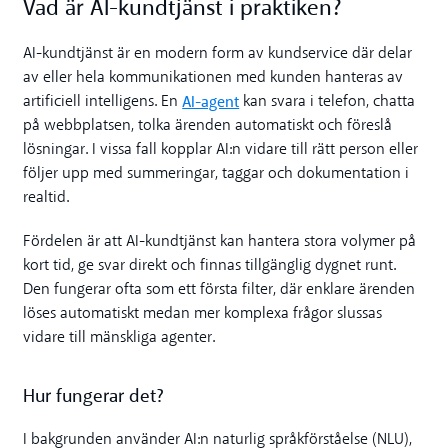
Vad är AI-kundtjänst i praktiken?
AI-kundtjänst är en modern form av kundservice där delar
av eller hela kommunikationen med kunden hanteras av
AI-agent
artificiell intelligens. En
kan svara i telefon, chatta
på webbplatsen, tolka ärenden automatiskt och föreslå
lösningar. I vissa fall kopplar AI:n vidare till rätt person eller
följer upp med summeringar, taggar och dokumentation i
realtid.
Fördelen är att AI-kundtjänst kan hantera stora volymer på
kort tid, ge svar direkt och finnas tillgänglig dygnet runt.
Den fungerar ofta som ett första filter, där enklare ärenden
löses automatiskt medan mer komplexa frågor slussas
vidare till mänskliga agenter.
Hur fungerar det?
I bakgrunden använder AI:n naturlig språkförståelse (NLU),