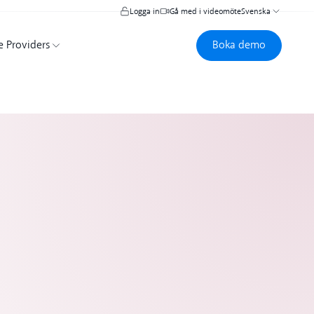
Logga in
Gå med i videomöte
Svenska
Boka demo
Boka demo
e Providers