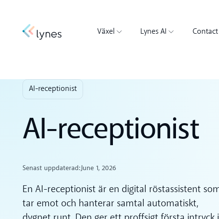
Växel
Lynes AI
Contact
AI-receptionist
AI-receptionist
Senast uppdaterad:
June 1, 2026
En AI-receptionist är en digital röstassistent so
tar emot och hanterar samtal automatiskt,
dygnet runt. Den ger ett proffsigt första intryck i