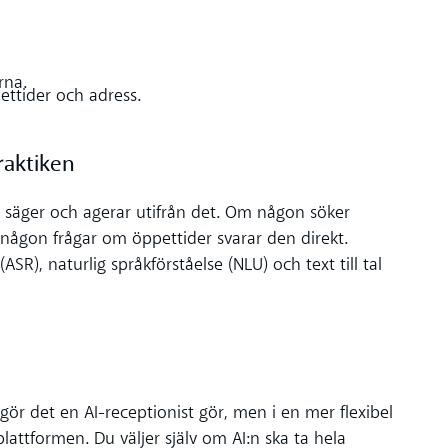
rna.
ttider och adress.
raktiken
n säger och agerar utifrån det. Om någon söker
någon frågar om öppettider svarar den direkt.
SR), naturlig språkförståelse (NLU) och text till tal
ör det en AI-receptionist gör, men i en mer flexibel
lattformen. Du väljer själv om AI:n ska ta hela