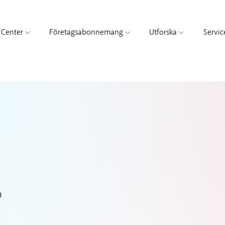
 Center
Företagsabonnemang
Utforska
Servic
m