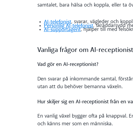
samtalet, bara hälsa och koppla, eller ta 
AI-telefonist
, svarar, vägleder och koppla
Personlig AI-telefonist
, skräddarsydd me
AI-supportagent
, hjälper till med felsö
Vanliga frågor om AI-receptionis
Vad gör en AI-receptionist?
Den svarar på inkommande samtal, förstår v
utan att du behöver bemanna växeln.
Hur skiljer sig en AI-receptionist från en va
En vanlig växel bygger ofta på knappval. En
och känns mer som en människa.