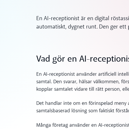
En AI-receptionist är en digital rösta
automatiskt, dygnet runt. Den ger ett pr
ynes
Vad gör en AI-receptioni
En AI-receptionist använder artificiell in
samtal. Den svarar, hälsar välkommen, först
kopplar samtalet vidare till rätt person, 
Det handlar inte om en förinspelad meny a
samtalsbaserad lösning som faktiskt förstå
Många företag använder en AI-receptionist 