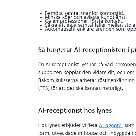
Bemöta samtal utanför kontorstid.
Minska köer och avlasta kundtjänst.
Ge en professionell första kontakt.
Säkra att inga samtal faller mellan stola
Automatisera enklare ärenden som öppe
Så fungerar AI-receptionisten i p
En AI-receptionist lyssnar på vad persone
supporten kopplar den vidare dit, och om 
Bakom kulisserna arbetar röstigenkänning (A
(TTS) för att det ska kännas naturligt.
AI-receptionist hos lynes
AI-agenter
Hos lynes erbjuder vi flera
som g
form, utvecklade in house och inbyggda i p