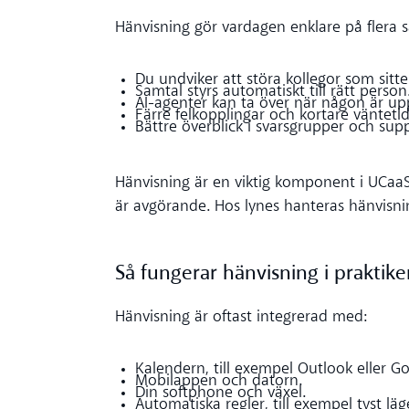
Hänvisning gör vardagen enklare på flera s
Du undviker att störa kollegor som sitte
Samtal styrs automatiskt till rätt person
AI-agenter kan ta över när någon är up
Färre felkopplingar och kortare väntetid
Bättre överblick i svarsgrupper och sup
Hänvisning är en viktig komponent i UCaaS
är avgörande. Hos lynes hanteras hänvisni
Så fungerar hänvisning i praktik
Hänvisning är oftast integrerad med:
Kalendern, till exempel Outlook eller Go
Mobilappen och datorn.
Din softphone och växel.
Automatiska regler, till exempel tyst läg