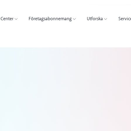
 Center
Företagsabonnemang
Utforska
Servic