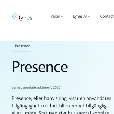
Växel
Lynes AI
Contact
Presence
Presence
Senast uppdaterad:
June 1, 2026
Presence, eller hänvisning, visar en användares
tillgänglighet i realtid, till exempel Tillgänglig
eller I möte. Statusen styr hur samtal kopplas.