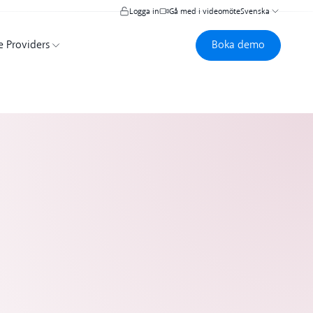
Logga in
Gå med i videomöte
Svenska
Boka demo
Boka demo
e Providers