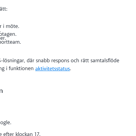
ätt:
r i möte.
.
ptagen.
er.
portteam.
-lösningar, där snabb respons och rätt samtalsflöde
aktivitetsstatus
ng i funktionen
.
en
ogle.
e efter klockan 17.