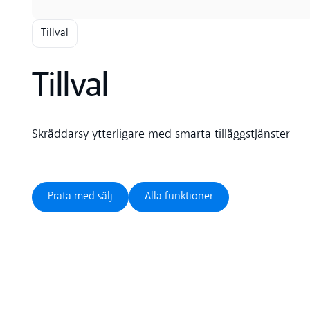
Tillval
Tillval
Skräddarsy ytterligare med smarta tilläggstjänster
Prata med sälj
Alla funktioner
Prata med sälj
Alla funktioner