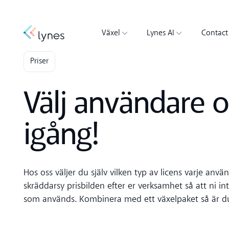
Växel
Lynes AI
Contact
Priser
Välj användare 
igång!
Hos oss väljer du själv vilken typ av licens varje använ
skräddarsy prisbilden efter er verksamhet så att ni in
som används. Kombinera med ett växelpaket så är du