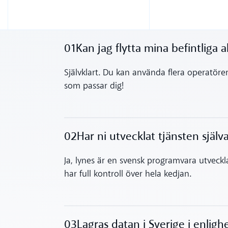
01
Kan jag flytta mina befintliga 
Toggle accordion
Självklart. Du kan använda flera operatöre
som passar dig!
02
Har ni utvecklat tjänsten själv
Toggle accordion
Ja, lynes är en svensk programvara utveckla
har full kontroll över hela kedjan.
03
Lagras datan i Sverige i enlig