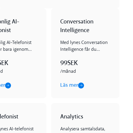
nlig AI-
Conversation
onist
Intelligence
lig AI-Telefonist
Med lynes Conversation
er bara igenom
Intelligence får du
a samtal, blockerar
insikter från varje
SEK
99
SEK
mtal och tar
kundsamtal – helt
landen. Perfekt
automatiskt.
ad
/månad
tört fokus utan att
något viktigt.
er
Läs mer
er
Läs mer
lefonist
Analytics
nes AI-telefonist
Analysera samtalsdata,