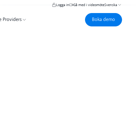
Logga in
Gå med i videomöte
Svenska
Boka demo
Boka demo
e Providers