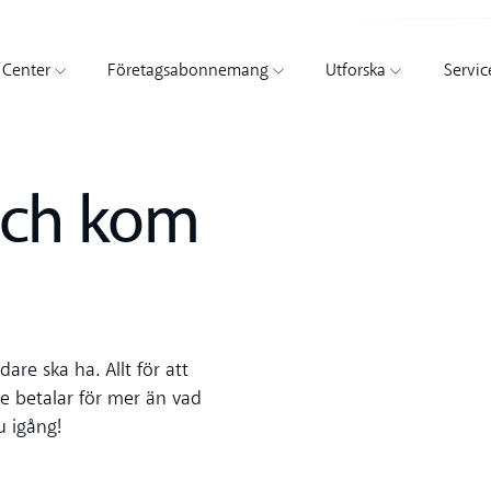
 Center
Företagsabonnemang
Utforska
Servic
och kom
dare ska ha. Allt för att
te betalar för mer än vad
 igång!