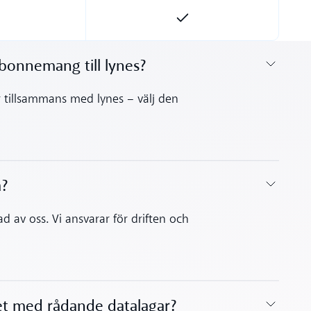
abonnemang till lynes?
r tillsammans med lynes – välj den
a?
d av oss. Vi ansvarar för driften och
het med rådande datalagar?