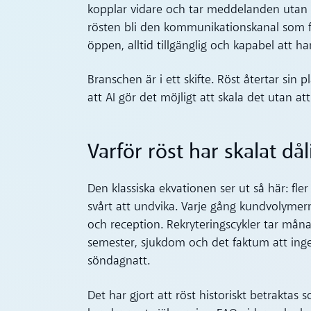
kopplar vidare och tar meddelanden utan 
rösten bli den kommunikationskanal som fa
öppen, alltid tillgänglig och kapabel att 
Branschen är i ett skifte. Röst återtar sin p
att AI gör det möjligt att skala det utan att
Varför röst har skalat dål
Den klassiska ekvationen ser ut så här: fler
svårt att undvika. Varje gång kundvolymern
och reception. Rekryteringscykler tar mån
semester, sjukdom och det faktum att inge
söndagnatt.
Det har gjort att röst historiskt betraktas s