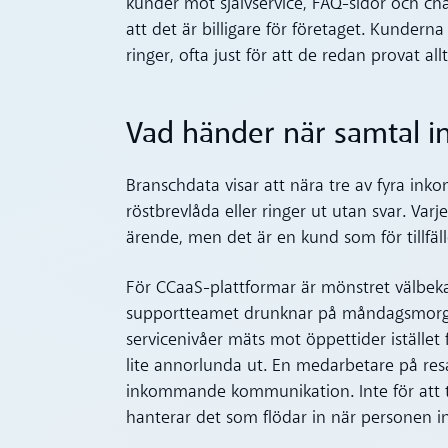
kunder mot självservice, FAQ-sidor och chat
att det är billigare för företaget. Kundern
ringer, ofta just för att de redan provat all
Vad händer när samtal i
Branschdata visar att nära tre av fyra ink
röstbrevlåda eller ringer ut utan svar. Varj
ärende, men det är en kund som för tillfäl
För CCaaS-plattformar är mönstret välbeka
supportteamet drunknar på måndagsmorg
servicenivåer mäts mot öppettider istället
lite annorlunda ut. En medarbetare på res
inkommande kommunikation. Inte för att te
hanterar det som flödar in när personen i