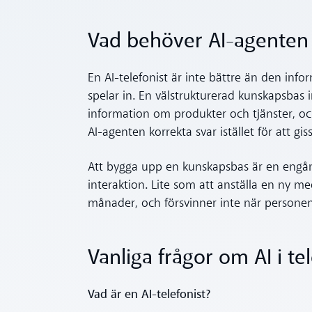
Vad behöver AI-agenten v
En AI-telefonist är inte bättre än den info
spelar in. En välstrukturerad kunskapsbas 
information om produkter och tjänster, oc
AI-agenten korrekta svar istället för att gis
Att bygga upp en kunskapsbas är en engån
interaktion. Lite som att anställa en ny m
månader, och försvinner inte när personen
Vanliga frågor om AI i t
Vad är en AI-telefonist?