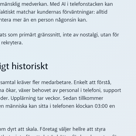
mänsklig medverkan. Med AI i telefonstacken kan
ktiskt matchar kundernas förväntningar: alltid
hantera mer än en person någonsin kan.
lats som primärt gränssnitt, inte av nostalgi, utan för
 rekrytera.
igt historiskt
 samtal kräver fler medarbetare. Enkelt att förstå,
a ökar, växer behovet av personal i telefoni, support
ader. Upplärning tar veckor. Sedan tillkommer
n människa kan sitta i telefonen klockan 03:00 en
om dyrt att skala. Företag väljer hellre att styra