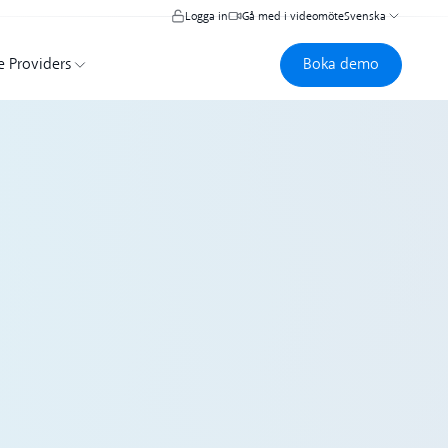
Logga in
Gå med i videomöte
Svenska
Boka demo
Boka demo
e Providers