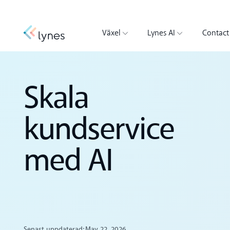
Växel
Lynes AI
Contact
Skala
kundservice
med AI
Senast uppdaterad:
May 22, 2026