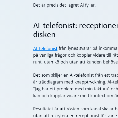
Det är precis det lagret AI fyller.
AI-telefonist: reception
disken
AI-telefonist
från lynes svarar på inkommand
på vanliga frågor och kopplar vidare till r
runt, utan kö och utan att kunden behöver
Det som skiljer en AI-telefonist från ett t
är träddiagram med knapptryckning. AI-tele
"jag har ett problem med min faktura" och 
kan och kopplar vidare med kontext om är
Resultatet är att rösten som kanal skalar
utan att rekrytera en receptionist för varje