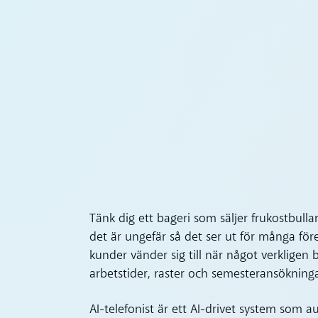
Tänk dig ett bageri som säljer frukostbull
det är ungefär så det ser ut för många före
kunder vänder sig till när något verklige
arbetstider, raster och semesteransökninga
AI-telefonist är ett AI-drivet system som