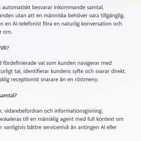
som automatiskt besvarar inkommande samtal,
anden utan att en människa behöver vara tillgänglig.
kan en AI-telefonist föra en naturlig konversation och
ar om.
 IVR?
ed fördefinierade val som kunden navigerar med
rligt tal, identifierar kundens syfte och svarar direkt.
klig receptionist snarare än en röstmeny.
 samtal?
gor, vidarebefordran och informationsgivning.
eskaleras till en mänsklig agent med full kontext om
anligtvis bättre servicenivå än antingen AI eller