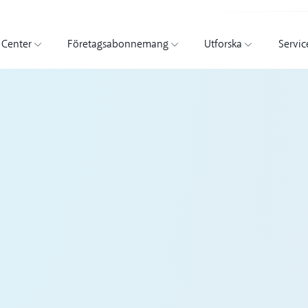
 Center
Företagsabonnemang
Utforska
Servic