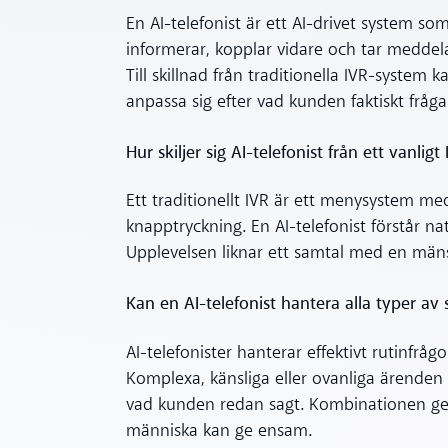
En AI-telefonist är ett AI-drivet system 
informerar, kopplar vidare och tar meddel
Till skillnad från traditionella IVR-system 
anpassa sig efter vad kunden faktiskt fråg
Hur skiljer sig AI-telefonist från ett vanligt
Ett traditionellt IVR är ett menysystem m
knapptryckning. En AI-telefonist förstår natu
Upplevelsen liknar ett samtal med en mäns
Kan en AI-telefonist hantera alla typer av
AI-telefonister hanterar effektivt rutinfrå
Komplexa, känsliga eller ovanliga ärenden 
vad kunden redan sagt. Kombinationen ger v
människa kan ge ensam.