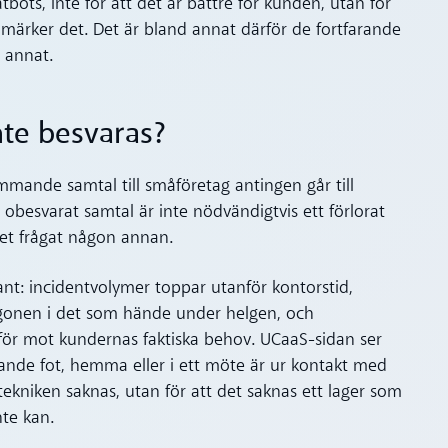
bots, inte för att det är bättre för kunden, utan för
a märker det. Det är bland annat därför de fortfarande
t annat.
nte besvaras?
ommande samtal till småföretag antingen går till
e obesvarat samtal är inte nödvändigtvis ett förlorat
let frågat någon annan.
nt: incidentvolymer toppar utanför kontorstid,
onen i det som hände under helgen, och
 för mot kundernas faktiska behov. UCaaS-sidan ser
ande fot, hemma eller i ett möte är ur kontakt med
kniken saknas, utan för att det saknas ett lager som
nte kan.