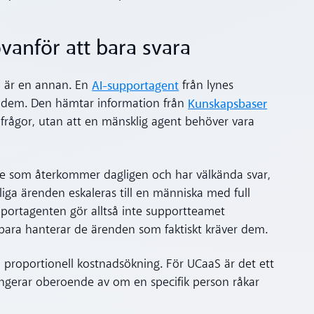
vanför att bara svara
AI-supportagent
em är en annan. En
från lynes
Kunskapsbaser
t dem. Den hämtar information från
 frågor, utan att en mänsklig agent behöver vara
 de som återkommer dagligen och har välkända svar,
iga ärenden eskaleras till en människa med full
portagenten gör alltså inte supportteamet
t bara hanterar de ärenden som faktiskt kräver dem.
 proportionell kostnadsökning. För UCaaS är det ett
ungerar oberoende av om en specifik person råkar