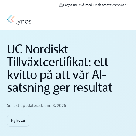
Logga in
Gå med i videomöte
Svenska
UC Nordiskt
Tillväxtcertifikat: ett
kvitto på att vår AI-
satsning ger resultat
Senast uppdaterad:
June 8, 2026
Nyheter