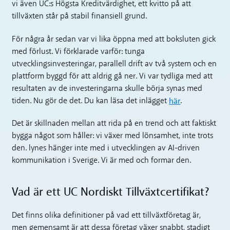
vi även UC:s Högsta Kreditvärdighet, ett kvitto på att
tillväxten står på stabil finansiell grund.
För några år sedan var vi lika öppna med att boksluten gick
med förlust. Vi förklarade varför: tunga
utvecklingsinvesteringar, parallell drift av två system och en
plattform byggd för att aldrig gå ner. Vi var tydliga med att
resultaten av de investeringarna skulle börja synas med
här
tiden. Nu gör de det. Du kan läsa det inlägget
.
Det är skillnaden mellan att rida på en trend och att faktiskt
bygga något som håller: vi växer med lönsamhet, inte trots
den. lynes hänger inte med i utvecklingen av AI-driven
kommunikation i Sverige. Vi är med och formar den.
Vad är ett UC Nordiskt Tillväxtcertifikat?
Det finns olika definitioner på vad ett tillväxtföretag är,
men gemensamt är att dessa företag växer snabbt, stadigt