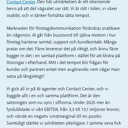
Contact Center
. Den här utmärkelsen är ett oberoende
bevis på att det vägvalet var rätt. Vi är rätt i tiden, vi växer
snabbt, och vi tänker fortsätta sätta tempot.
Marknaden för företagskommunikation förändras snabbare
än någonsin. AI går från buzzword till själva motorn i hur
företag hanterar samtal, support och kundkontakt. Många
pratar om det. Färre levererar det på riktigt, och ännu färre
bygger in det i en samlad plattform i stället för att klistra på
lösningar i efterhand. Mitt i det tempot blir frågan för
kunder och partners enkel men avgörande: vem vågar man
satsa på långsiktigt?
Vi gick all in på AI-agenter och Contact Center, och vi
byggde allt i en och samma plattform. Det är den
satsningen som nu syns i siffrorna. Under 2025 mer än
fyrdubblade vi vårt EBITDA, från 3,3 till 13,1 miljoner kronor,
och vände en negativ vinstmarginal till en positiv.
Samtidigt stärkte vi soliditeten ytterligare. I samma veva fick