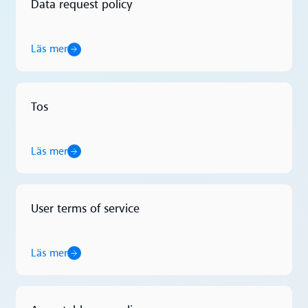
Data request policy
Läs mer
Läs mer
Tos
Läs mer
Läs mer
User terms of service
Läs mer
Läs mer