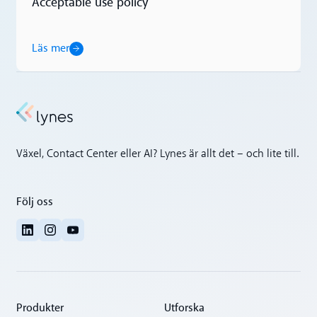
Acceptable use policy
Läs mer
Läs mer
Växel, Contact Center eller AI? Lynes är allt det – och lite till.
Följ oss
Produkter
Utforska