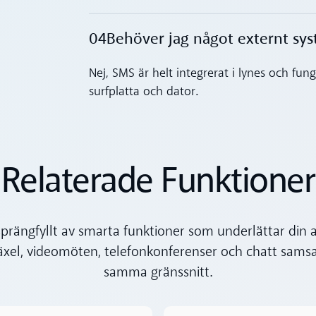
04
Behöver jag något externt sys
Toggle accordion
Nej, SMS är helt integrerat i lynes och fun
surfplatta och dator.
Relaterade Funktioner
sprängfyllt av smarta funktioner som underlättar din 
äxel, videomöten, telefonkonferenser och chatt samsas
samma gränssnitt.