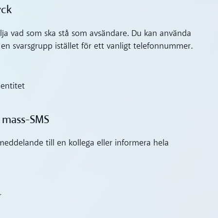
yck
 välja vad som ska stå som avsändare. Du kan använda
n svarsgrupp istället för ett vanligt telefonnummer.
entitet
ll mass-SMS
eddelande till en kollega eller informera hela
r