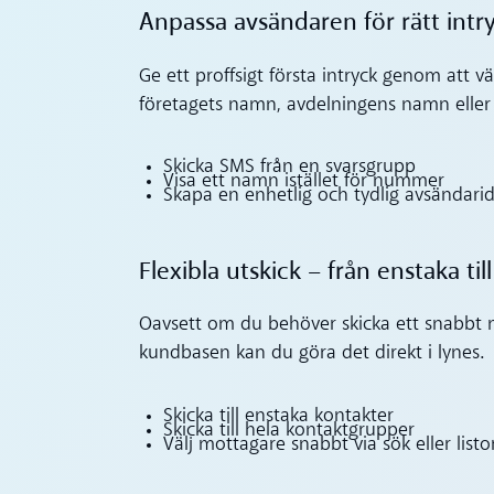
Anpassa avsändaren för rätt intr
Ge ett proffsigt första intryck genom att
företagets namn, avdelningens namn eller e
Skicka SMS från en svarsgrupp
Visa ett namn istället för nummer
Skapa en enhetlig och tydlig avsändarid
Flexibla utskick – från enstaka ti
Oavsett om du behöver skicka ett snabbt m
kundbasen kan du göra det direkt i lynes.
Skicka till enstaka kontakter
Skicka till hela kontaktgrupper
Välj mottagare snabbt via sök eller listo