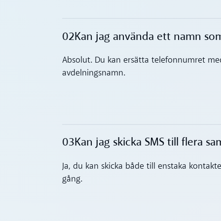
02
Kan jag använda ett namn som
Toggle accordion
Absolut. Du kan ersätta telefonnumret med
avdelningsnamn.
03
Kan jag skicka SMS till flera sam
Toggle accordion
Ja, du kan skicka både till enstaka kontak
gång.