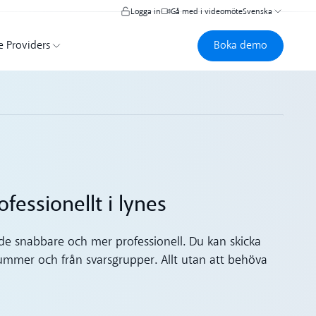
Logga in
Gå med i videomöte
Svenska
Boka demo
Boka demo
e Providers
fessionellt i lynes
e snabbare och mer professionell. Du kan skicka
 nummer och från svarsgrupper. Allt utan att behöva