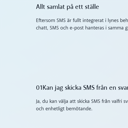
Allt samlat på ett ställe
Eftersom SMS är fullt integrerat i lynes be
chatt, SMS och e-post hanteras i samma grä
01
Kan jag skicka SMS från en sva
Toggle accordion
Ja, du kan välja att skicka SMS från valfri 
och enhetligt bemötande.